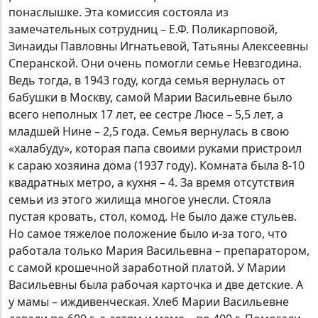
понаслышке. Эта комиссия состояла из
замечательных сотрудниц – Е.Ф. Поликарповой,
Зинаиды Павловны Игнатьевой, Татьяны Алексеевны
Сперанской. Они очень помогли семье Невзгодина.
Ведь тогда, в 1943 году, когда семья вернулась от
бабушки в Москву, самой Марии Васильевне было
всего неполных 17 лет, ее сестре Люсе – 5,5 лет, а
младшей Нине – 2,5 года. Семья вернулась в свою
«халабуду», которая папа своими руками пристроил
к сараю хозяина дома (1937 году). Комната была 8-10
квадратных метро, а кухня – 4. За время отсутствия
семьи из этого жилища многое унесли. Стояла
пустая кровать, стол, комод. Не было даже стульев.
Но самое тяжелое положение было и-за того, что
работала только Мария Васильевна – препаратором,
с самой крошечной заработной платой. У Марии
Васильевны была рабочая карточка и две детские. А
у мамы – иждивенческая. Хлеб Марии Васильевне