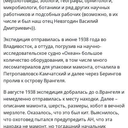
(мерзлотоведы, зоологи, географы, орнитологи,
микробиологи, ботаники и ряд других научных
работников и подсобных рабочих {возможно, в их
числе и был наш отец Невзгодин Василий
Дмитриевич}).
Экспедиция отправилась в июне 1938 года во
Владивосток, а оттуда, погрузив на научно-
исследовательское судно «Океан» большое
количество оборудования, в том числе много
лесоматериалов для упаковки мамонта, отчалила в
Петропавловск-Камчатский и далее через Берингов
пролив к острову Врангеля.
В августе 1938 экспедиция добралась до о.Врангеля и
немедленно отправилась к месту находки. Далее –
описание мамонта, шерсть, размеры, хобот в вечной
мерзлоте. Оказалось, что это был кит. Выяснилось,
что охотовед пытался предупредить АН, что эта
находка не мамонт, но тогдашний начальник