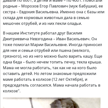
давали по 600 г, а детям и маме – по 400 г. Помогали
родные – Морозов Егор Павлович (муж бабушки), ее
сестра – Евдокия Васильевна. Именно она с базы или
склада для кормовых животных дала в семью
мешочек отрубей, и из них пекли оладьи.
В нашем Институте работал друг Василия
Дмитриевича Невзгодина – Иван Васильевич. Он
тоже помогал Марии Васильевне. Иногда приносил
для нее и семьи отрубей или пшена (мелкого,
грязного), но из него можно было варить кашу. Еще
одна беда – было нечем топить печку, текла крыша.
Мама не могла работать, так как не на кого было
оставить детей. Но летом знакомые предложили
маме работать в колхозе (12 лет Октября), и
председатель согласился. Мама начала работать в
колхозе".