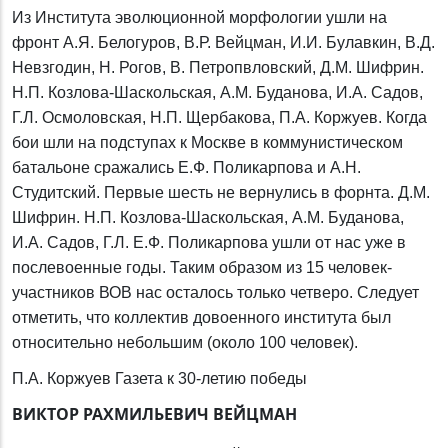
Из Института эволюционной морфологии ушли на
фронт А.Я. Белогуров, В.Р. Вейцман, И.И. Булавкин, В.Д.
Невзгодин, Н. Рогов, В. Петропвловский, Д.М. Шифрин.
Н.П. Козлова-Шаскольская, А.М. Буданова, И.А. Садов,
Г.Л. Осмоловская, Н.П. Щербакова, П.А. Коржуев. Когда
бои шли на подступах к Москве в коммунистическом
батальоне сражались Е.Ф. Поликарпова и А.Н.
Студитский. Первые шесть не вернулись в форнта. Д.М.
Шифрин. Н.П. Козлова-Шаскольская, А.М. Буданова,
И.А. Садов, Г.Л. Е.Ф. Поликарпова ушли от нас уже в
послевоенные годы. Таким образом из 15 человек-
участников ВОВ нас осталось только четверо. Следует
отметить, что коллектив довоенного института был
относительно небольшим (около 100 человек).
П.А. Коржуев Газета к 30-летию победы
ВИКТОР РАХМИЛЬЕВИЧ ВЕЙЦМАН