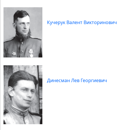
Кучерук Валент Викторинович
Динесман Лев Георгиевич