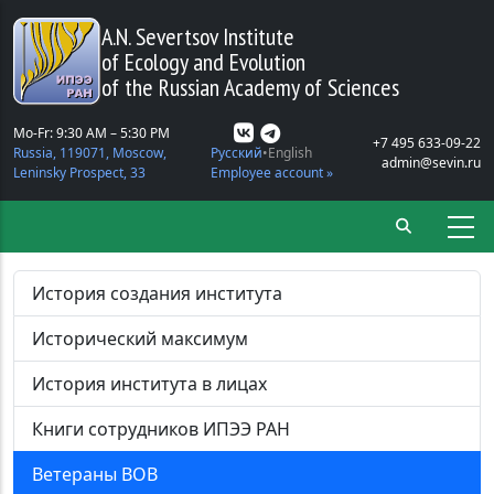
Skip to main content
A.N. Severtsov Institute
of Ecology and Evolution
of the Russian Academy of Sciences
Mo-Fr: 9:30 AM – 5:30 PM
+7 495 633-09-22
Russia, 119071, Moscow,
Русский
English
admin@sevin.ru
Leninsky Prospect, 33
Employee account »
История создания института
Исторический максимум
История института в лицах
Книги сотрудников ИПЭЭ РАН
Ветераны ВОВ