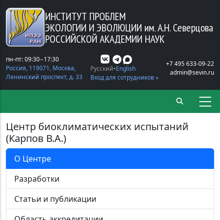
Перейти к основному содержанию
ИНСТИТУТ ПРОБЛЕМ
ЭКОЛОГИИ И ЭВОЛЮЦИИ
им. А.Н. Северцова
РОССИЙСКОЙ АКАДЕМИИ НАУК
пн-пт: 09:30−17:30
+7 495 633-09-22
Россия, 119071, Москва,
Русский
English
admin@sevin.ru
Ленинский проспект, д. 33
Вход для сотрудников »
Центр биоклиматических испытаний
(Карпов В.А.)
О Центре
Разработки
Статьи и публикации
Область аккредитации