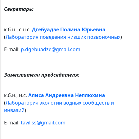
Секретарь:
к.б.н., c.н.с.
Дгебуадзе Полина Юрьевна
(
Лаборатория поведения низших позвоночных
)
E-mail:
p.dgebuadze@gmail.com
Заместители председателя:
к.б.н., н.с.
Алиса Андреевна Неплюхина
(
Лаборатория экологии водных сообществ и
инвазий
)
E-mail:
taviliss@gmail.com