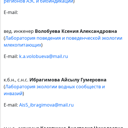
регионов АЭС и биоиндикации
)
E-mail:
вед. инженер
Волобуева Ксения Александровна
(
Лаборатория поведения и поведенческой экологии
млекопитающих
)
E-mail:
k.a.volobueva@mail.ru
к.б.н., с.н.с.
Ибрагимова Айсылу Гумеровна
(
Лаборатория экологии водных сообществ и
инвазий
)
E-mail:
Ais5_ibragimova@mail.ru