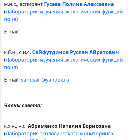
м.н.с., аспирант
Гусева Полина Алексеевна
(
Лаборатория изучения экологических функций
почв
)
E-mail:
к.б.н., с.н.с.
Сайфутдинов Руслан Айратович
(
Лаборатория изучения экологических функций
почв
)
E-mail:
sairusair@yandex.ru
Члены совета:
к.х.н., н.с.
Абраменко Наталия Борисовна
(
Лаборатория экологического мониторинга