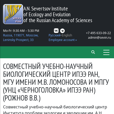
Skip to main content
A.N. Severtsov Institute
of Ecology and Evolution
of the Russian Academy of Sciences
Mo-Fr: 9:30 AM – 5:30 PM
+7 495 633-09-22
Russia, 119071, Moscow,
Русский
English
admin@sevin.ru
Leninsky Prospect, 33
Employee account »
СОВМЕСТНЫЙ УЧЕБНО-НАУЧНЫЙ
БИОЛОГИЧЕСКИЙ ЦЕНТР ИПЭЭ РАН,
МГУ ИМЕНИ М.В. ЛОМОНОСОВА И МПГУ
(УНЦ «ЧЕРНОГОЛОВКА» ИПЭЭ РАН)
(РОЖНОВ В.В.)
Совместный учебно-научный биологический центр
Института проблем экологии и эволюции им. А.Н.