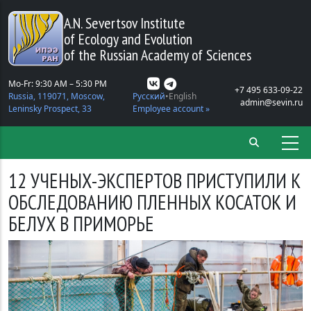
Skip to main content
A.N. Severtsov Institute
of Ecology and Evolution
of the Russian Academy of Sciences
Mo-Fr: 9:30 AM – 5:30 PM
+7 495 633-09-22
Russia, 119071, Moscow,
Русский
English
admin@sevin.ru
Leninsky Prospect, 33
Employee account »
12 УЧЕНЫХ-ЭКСПЕРТОВ ПРИСТУПИЛИ К
ОБСЛЕДОВАНИЮ ПЛЕННЫХ КОСАТОК И
БЕЛУХ В ПРИМОРЬЕ