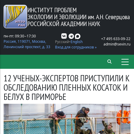
Перейти к основному содержанию
ИНСТИТУТ ПРОБЛЕМ
ЭКОЛОГИИ И ЭВОЛЮЦИИ
им. А.Н. Северцова
РОССИЙСКОЙ АКАДЕМИИ НАУК
пн-пт: 09:30−17:30
+7 495 633-09-22
Россия, 119071, Москва,
Русский
English
admin@sevin.ru
Ленинский проспект, д. 33
Вход для сотрудников »
12 УЧЕНЫХ-ЭКСПЕРТОВ ПРИСТУПИЛИ К
ОБСЛЕДОВАНИЮ ПЛЕННЫХ КОСАТОК И
БЕЛУХ В ПРИМОРЬЕ