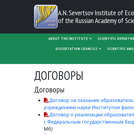
Skip to main content
A.N. Severtsov Institute
of Eco
of the Russian Academy of Sci
MAIN NAVIGATION
ABOUT THE INSTITUTE
SCIENTIFIC DEPARTM
DISSERTATION COUNCILS
SCIENTIFIC AN
ДОГОВОРЫ
Договоры
Договор на оказание образователь
учреждением науки Институтом фило
Договор о реализации образовател
с Федеральным государственным бюд
Мб)