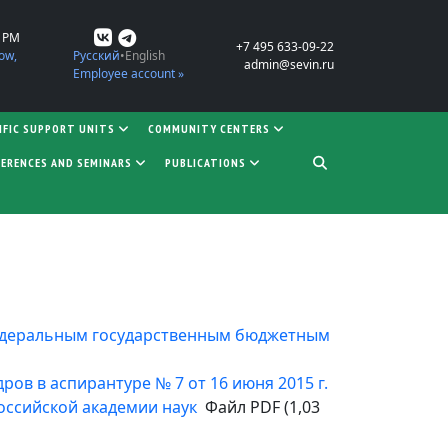
0 PM
+7 495 633-09-22
ow,
Русский
English
admin@sevin.ru
Employee account »
IFIC SUPPORT UNITS
COMMUNITY CENTERS
ERENCES AND SEMINARS
PUBLICATIONS
 Федеральным государственным бюджетным
ов в аспирантуре № 7 от 16 июня 2015 г.
ссийской академии наук
Файл PDF (1,03