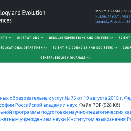
logy and Evolution
Mo-Fr: 9:30 AM – 5:3
Russia, 119071, Mosc
ences
Leninsky Prospect, 33
ENTS
BIOSTATIONS
REGULAR EXPEDITIONS AND CENTERS
SCIENT
D EDUCATIONAL DEPARTMEN
SCIENTIFIC COUNCILS AND SOCIETIES
CONF
GENERAL BIOLOGY JOURNALS
ных образовательных услуг № 75 от 19 августа 2015 г.
софии Российской академии наук
Файл PDF (928 Кб)
ьной программы подготовки научно-педагогических кадр
жетным учреждением науки Институтом языкознания Ро