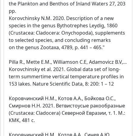
the Plankton and Benthos of Inland Waters 27, 203
pp.
Korovchinsky N.M. 2020. Description of a new
species in the genus Bythotrephes Leydig, 1860
(Crustacea: Cladocera: Onychopoda), supplements
to selected species, and concluding remarks
on the genus Zootaxa, 4789, p. 441 – 465."
Pilla R., Mette E.M., Williamson C.E, Adamovicz B.V,…
Korovchinsky et al. 2021. Global data set of long-
term summertime vertical temperature profiles in
153 lakes. Nature Scientific Data, 8: 200: 1 – 12
Коровчинский Н.М., Котов А.А., Бойкова О.С.,
Смирнов Н.Н. 2021. Ветвистоусые ракообразные
(Crustacea: Cladocera) Северной Евразии, т. 1. М.:
КМК, 481 с.
Коровчинский Н.М., Котов А.А., Синев А.Ю.,