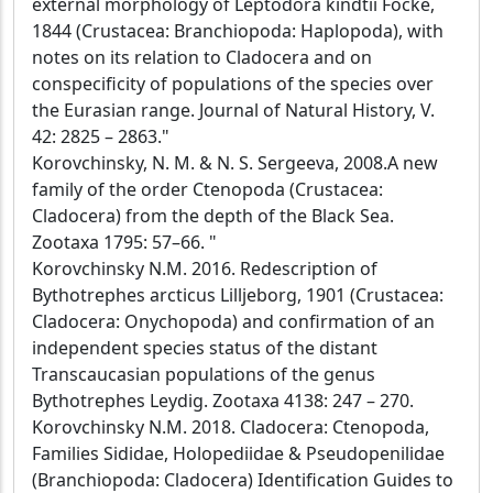
external morphology of Leptodora kindtii Focke,
1844 (Crustacea: Branchiopoda: Haplopoda), with
notes on its relation to Cladocera and on
conspecificity of populations of the species over
the Eurasian range. Journal of Natural History, V.
42: 2825 – 2863."
Korovchinsky, N. M. & N. S. Sergeeva, 2008.A new
family of the order Ctenopoda (Crustacea:
Cladocera) from the depth of the Black Sea.
Zootaxa 1795: 57–66. "
Korovchinsky N.M. 2016. Redescription of
Bythotrephes arcticus Lilljeborg, 1901 (Crustacea:
Cladocera: Onychopoda) and confirmation of an
independent species status of the distant
Transcaucasian populations of the genus
Bythotrephes Leydig. Zootaxa 4138: 247 – 270.
Korovchinsky N.M. 2018. Сladocera: Ctenopoda,
Families Sididae, Holopediidae & Pseudopenilidae
(Branchiopoda: Cladocera) Identification Guides to