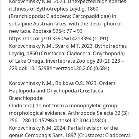
Korovchinsky N.M. 2023. Unexpected high species
richness of Bythotrephes Leydig, 1860
(Branchiopoda: Cladocera: Cercopagididae) in
subalpine Austrian lakes, with the description of
new taxa. Zootaxa 5264: 77 – 93
https://doi.org/10.3390/w14213394 (1.091)
Korovchinsky N.M., Syarki M.T. 2023. Bythotrephes
Leydig, 1860 (Crustacea: Cladocera: Onychopoda)
of Lake Onega. Invertebrate Zoology 20 (2): 223 –
229 doi: 10.15298/invertzool.20.2.06 (0.684)
Korovchinsky N.M., Boikova O.S. 2023. Orders
Haplopoda and Onychopoda (Crustacea:
Branchiopoda:
Cladocera) do not form a monophyletic group:
morphological evidence. Arthropoda Selecta 32 (3):
256 – 280 10.15298/arthsel.32.3.04 (0/840)
Korovchinsky N.M. 2024. Partial revision of the
genus Cercopagis Sars, 1897 (Crustacea: Cladocera: