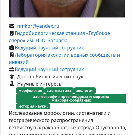
nmkor@yandex.ru
Гидробиологическая станция «Глубокое
озеро» им. Н.Ю. Зографа
Ведущий научный сотрудник
Лаборатория экологии водных сообществ и
инвазий
Ведущий научный сотрудник
Доктор биологических наук
Научные интересы
морфология
систематика
экология
ззогеография пресноводных и морских
микроракообразных
история науки.
Исследование морфологии, систематики и
географического распространения
ветвистоусых ракообразных отряда Onychopoda,
мониторинговые исследования пелагического