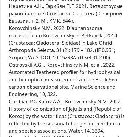
Неретина А.Н., Гарибян П.Г. 2021. Ветвистоусые
ракообразные (Crustacea: Cladocera) Северной
Евразии, т. 2. М.: КМК, 544 с.
Korovchinsky N.M. 2022. Diaphanosoma
macedonicum Korovchinsky et Petkovski, 2014
(Crustacea: Cladocera: Sididae) in Lake Ohrid.
Arthropoda Selecta, 31 (2): 179 – 182. (IF 0.951;
Scopus, WoS; DOI: 10.15298/arthsel.31.2.06).
Ostrovskii A.G….Korovchinsky N.M. et al. 2022.
Automated Teathered profiler for hydrophysical
and bio-optical measurements in the Black Sea
carbon observational site. Marine Science and
Engineering, 10, 322.
Garibian P.G.Kotov A.A.,..Korovchinsky N.M. 2022.
History of colonization of Jeju Island (Republic of
Korea) by the water fleas (Crustacea: Cladocera) is
reflected by the seasonal changes in their fauna
and species associations. Water, 14, 3394.