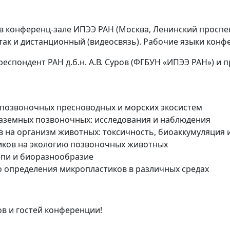
 в конференц-зале ИПЭЭ РАН (Москва, Ленинский проспект
ак и дистанционный (видеосвязь). Рабочие языки конфе
пондент РАН д.б.н. А.В. Суров (ФГБУН «ИПЭЭ РАН») и про
 позвоночных пресноводных и морских экосистем
наземных позвоночных: исследования и наблюдения
 на организм животных: токсичность, биоаккумуляция 
тиков на экологию позвоночных животных
епи и биоразнообразие
о определения микропластиков в различных средах
в и гостей конференции!