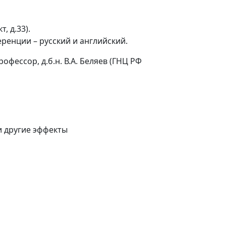
, д.33).
ренции – русский и английский.
фессор, д.б.н. В.А. Беляев (ГНЦ РФ
и другие эффекты