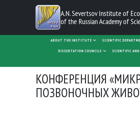
Skip to main content
A.N. Severtsov Institute
of Eco
of the Russian Academy of Sci
MAIN NAVIGATION
ABOUT THE INSTITUTE
SCIENTIFIC DEPARTM
DISSERTATION COUNCILS
SCIENTIFIC AN
КОНФЕРЕНЦИЯ «МИКР
ПОЗВОНОЧНЫХ ЖИВО