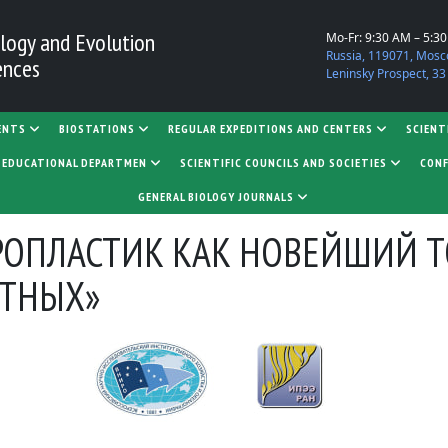
logy and Evolution
Mo-Fr: 9:30 AM – 5:3
Russia, 119071, Mosc
ences
Leninsky Prospect, 33
ENTS
BIOSTATIONS
REGULAR EXPEDITIONS AND CENTERS
SCIENT
D EDUCATIONAL DEPARTMEN
SCIENTIFIC COUNCILS AND SOCIETIES
CONF
GENERAL BIOLOGY JOURNALS
ОПЛАСТИК КАК НОВЕЙШИЙ 
ТНЫХ»