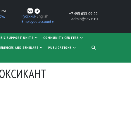
0 PM
+7 495 633-09-22
ow,
Русский
English
admin@sevin.ru
Employee account »
IFIC SUPPORT UNITS
COMMUNITY CENTERS
ERENCES AND SEMINARS
PUBLICATIONS
ТОКСИКАНТ