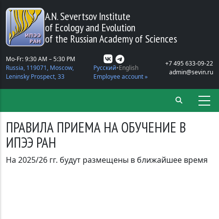
Skip to main content
A.N. Severtsov Institute
of Ecology and Evolution
of the Russian Academy of Sciences
Mo-Fr: 9:30 AM – 5:30 PM
+7 495 633-09-22
Russia, 119071, Moscow,
Русский
English
admin@sevin.ru
Leninsky Prospect, 33
Employee account »
ПРАВИЛА ПРИЕМА НА ОБУЧЕНИЕ В
ИПЭЭ РАН
На 2025/26 гг. будут размещены в ближайшее время