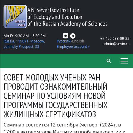
Skip to main content
A.N. Severtsov Institute
of Ecology and Evolution
of the Russian Academy of Sciences
Mo-Fr: 9:30 AM – 5:30 PM
+7 495 633-09-22
Russia, 119071, Moscow,
Русский
English
admin@sevin.ru
Leninsky Prospect, 33
Employee account »
СОВЕТ МОЛОДЫХ УЧЕНЫХ РАН
ПРОВОДИТ ОЗНАКОМИТЕЛЬНЫЙ
СЕМИНАР ПО УСЛОВИЯМ НОВОЙ
ПРОГРАММЫ ГОСУДАРСТВЕННЫХ
ЖИЛИЩНЫХ СЕРТИФИКАТОВ
Семинар состоится 12 сентября (четверг) 2024 г. в
17:00 в актовом зале Институтв проблем экологии и