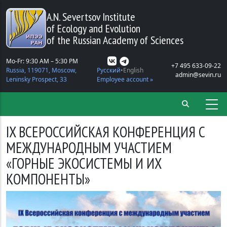
Skip to main content
A.N. Severtsov Institute
of Ecology and Evolution
of the Russian Academy of Sciences
Mo-Fr: 9:30 AM – 5:30 PM
+7 495 633-09-22
Russia, 119071, Moscow,
Русский
English
admin@sevin.ru
Leninsky Prospect, 33
Employee account »
IX ВСЕРОССИЙСКАЯ КОНФЕРЕНЦИЯ С
МЕЖДУНАРОДНЫМ УЧАСТИЕМ
«ГОРНЫЕ ЭКОСИСТЕМЫ И ИХ
КОМПОНЕНТЫ»