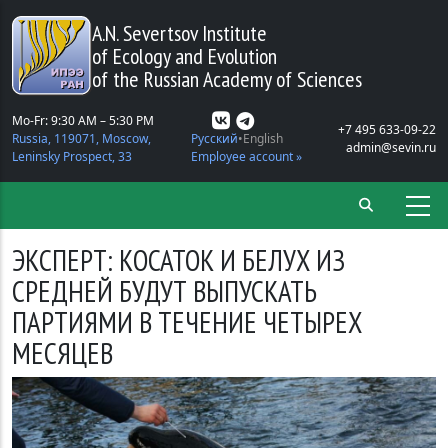
Skip to main content
A.N. Severtsov Institute
of Ecology and Evolution
of the Russian Academy of Sciences
Mo-Fr: 9:30 AM – 5:30 PM
+7 495 633-09-22
Russia, 119071, Moscow,
Русский
English
admin@sevin.ru
Leninsky Prospect, 33
Employee account »
ЭКСПЕРТ: КОСАТОК И БЕЛУХ ИЗ
СРЕДНЕЙ БУДУТ ВЫПУСКАТЬ
ПАРТИЯМИ В ТЕЧЕНИЕ ЧЕТЫРЕХ
МЕСЯЦЕВ