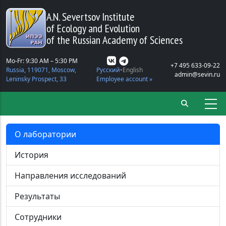
Skip to main content
A.N. Severtsov Institute
of Ecology and Evolution
of the Russian Academy of Sciences
Mo-Fr: 9:30 AM – 5:30 PM
+7 495 633-09-22
Russia, 119071, Moscow,
Русский
English
admin@sevin.ru
Leninsky Prospect, 33
Employee account »
О лаборатории
История
Направления исследований
Результаты
Сотрудники