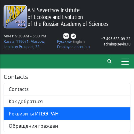
Skip to main content
A.N. Severtsov Institute
of Ecology and Evolution
of the Russian Academy of Sciences
Mo-Fr: 9:30 AM – 5:30 PM
+7 495 633-09-22
Russia, 119071, Moscow,
Русский
English
admin@sevin.ru
Leninsky Prospect, 33
Employee account »
Contacts
Contacts
Как добраться
Реквизиты ИПЭЭ РАН
Обращения граждан