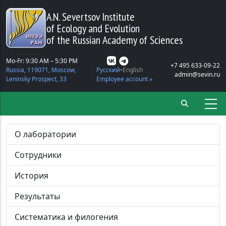
Skip to main content
A.N. Severtsov Institute
of Ecology and Evolution
of the Russian Academy of Sciences
Mo-Fr: 9:30 AM – 5:30 PM
+7 495 633-09-22
Russia, 119071, Moscow,
Русский
English
admin@sevin.ru
Leninsky Prospect, 33
Employee account »
О лаборатории
Сотрудники
История
Результаты
Систематика и филогения