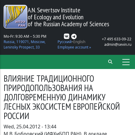
Skip to main content
A.N. Severtsov Institute
of Ecology and Evolution
of the Russian Academy of Sciences
Mo-Fr: 9:30 AM – 5:30 PM
+7 495 633-09-22
Russia, 119071, Moscow,
Русский
English
admin@sevin.ru
Leninsky Prospect, 33
Employee account »
ВЛИЯНИЕ ТРАДИЦИОННОГО
ПРИРОДОПОЛЬЗОВАНИЯ НА
ДОЛГОВРЕМЕННУЮ ДИНАМИКУ
ЛЕСНЫХ ЭКОСИСТЕМ ЕВРОПЕЙСКОЙ
РОССИИ
Wed, 25.04.2012 - 13:44
М.В. Бобровский (ИФХиБПП РАН). В докладе