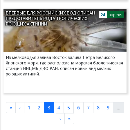
ВПЕРВЫЕ ДЛЯ РОССИЙСКИХ ВОД ОПИСАН
24
апреля
ПРЕДСТАВИТЕЛЬ РОДА ТРОПИЧЕСКИХ
РОЮЩИХ АКТИНИЙ
Из мелководья залива Восток залива Петра Великого
Японского моря, где расположена морская биологическая
станция ННЦМБ ДВО РАН, описан новый вид мелких
роющих актиний.
Нумерация страниц
Первая страница
Предыдущая страница
Страница
Страница
Текущая страница
Страница
Страница
Страница
Страница
Страница
Страница
«
‹
1
2
3
4
5
6
7
8
9
…
Следующая страница
Последняя страница
›
»