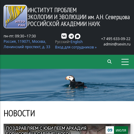
Перейти к основному содержанию
ИНСТИТУТ ПРОБЛЕМ
ЭКОЛОГИИ И ЭВОЛЮЦИИ
им. А.Н. Северцова
РОССИЙСКОЙ АКАДЕМИИ НАУК
пн-пт: 09:30−17:30
+7 495 633-09-22
Россия, 119071, Москва,
Русский
English
admin@sevin.ru
Ленинский проспект, д. 33
Вход для сотрудников »
НОВОСТИ
ПОЗДРАВЛЯЕМ С ЮБИЛЕЕМ АРКАДИЯ
09
июля
БОРИСОВИЧА САВИНЕЦКОГО!