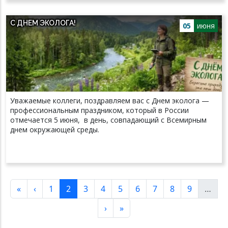
С ДНЕМ ЭКОЛОГА!
05
июня
Уважаемые коллеги, поздравляем вас с Днем эколога —
профессиональным праздником, который в России
отмечается 5 июня, в день, совпадающий с Всемирным
днем окружающей среды.
Нумерация страниц
Первая страница
Предыдущая страница
Страница
Текущая страница
Страница
Страница
Страница
Страница
Страница
Страница
Страница
«
‹
1
2
3
4
5
6
7
8
9
…
Следующая страница
Последняя страница
›
»