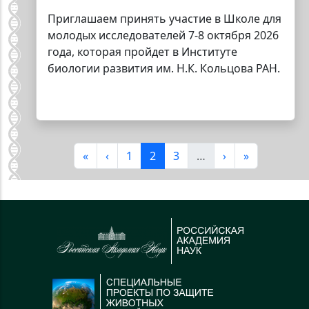
Приглашаем принять участие в Школе для
молодых исследователей 7-8 октября 2026
года, которая пройдет в Институте
биологии развития им. Н.К. Кольцова РАН.
Нумерация страниц
Первая страница
Предыдущая страница
Страница
Текущая страница
Страница
Следующая стр
Последняя 
«
‹
1
2
3
…
›
»