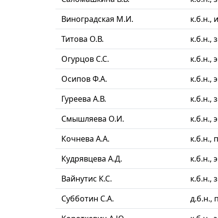
Виноградская М.И.
к.б.н.,
Титова О.В.
к.б.н.,
Огурцов С.С.
к.б.н.,
Осипов Ф.А.
к.б.н.,
Гуреева А.В.
к.б.н.,
Смышляева О.И.
к.б.н.,
Кочнева А.А.
к.б.н.,
Кудрявцева А.Д.
к.б.н.,
Вайнутис К.С.
к.б.н.,
Субботин С.А.
д.б.н.,