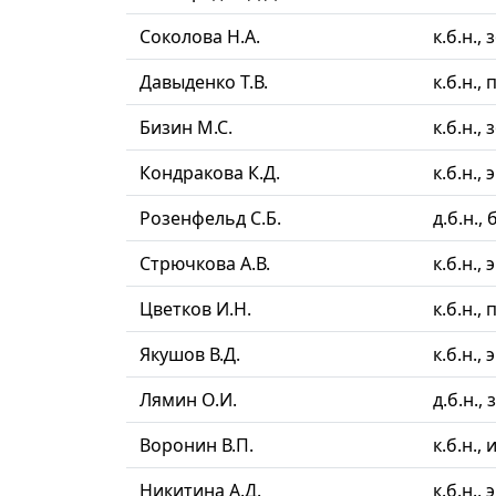
Соколова Н.А.
к.б.н.,
Давыденко Т.В.
к.б.н.,
Бизин М.С.
к.б.н.,
Кондракова К.Д.
к.б.н.,
Розенфельд С.Б.
д.б.н.
Стрючкова А.В.
к.б.н.,
Цветков И.Н.
к.б.н.,
Якушов В.Д.
к.б.н.,
Лямин О.И.
д.б.н.
Воронин В.П.
к.б.н.,
Никитина А.Д.
к.б.н.,