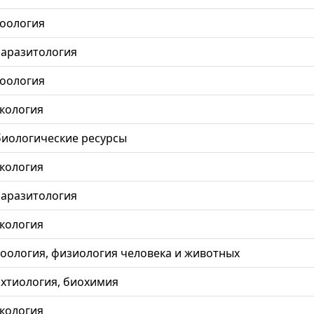
 зоология
 паразитология
 зоология
 экология
, биологические ресурсы
 экология
 паразитология
 экология
, зоология, физиология человека и животных
 ихтиология, биохимия
 экология