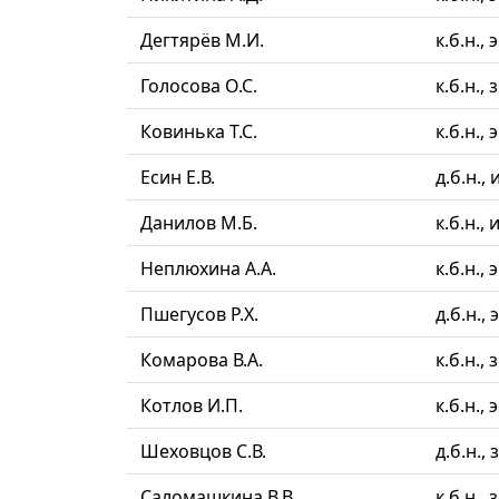
Дегтярёв М.И.
к.б.н.,
Голосова О.С.
к.б.н.,
Ковинька Т.С.
к.б.н.,
Есин Е.В.
д.б.н.,
Данилов М.Б.
к.б.н.,
Неплюхина А.А.
к.б.н.,
Пшегусов Р.Х.
д.б.н.,
Комарова В.А.
к.б.н.,
Котлов И.П.
к.б.н.,
Шеховцов С.В.
д.б.н.,
Саломашкина В.В.
к.б.н.,