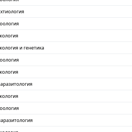
 ихтиология
 зоология
 экология
 экология и генетика
 зоология
 экология
 паразитология
 экология
 зоология
 паразитология