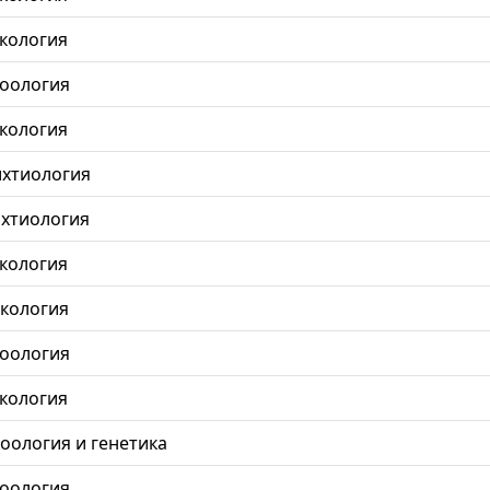
 экология
 зоология
 экология
 ихтиология
 ихтиология
 экология
 экология
 зоология
 экология
 зоология и генетика
 зоология