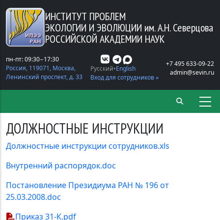
Перейти к основному содержанию
ИНСТИТУТ ПРОБЛЕМ
ЭКОЛОГИИ И ЭВОЛЮЦИИ
им. А.Н. Северцова
РОССИЙСКОЙ АКАДЕМИИ НАУК
пн-пт: 09:30−17:30
+7 495 633-09-22
Россия, 119071, Москва,
Русский
English
admin@sevin.ru
Ленинский проспект, д. 33
Вход для сотрудников »
ДОЛЖНОСТНЫЕ ИНСТРУКЦИИ
Должностные инструкции сотрудников.xls
Внутренний распорядок.doc
Постановление Президиума РАН № 196 от
25.03.2008.doc
Приказ 31-К.pdf