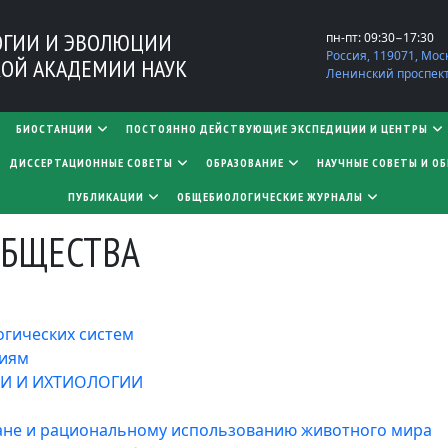
ОГИИ И ЭВОЛЮЦИИ
пн-пт: 09:30−17:30
Россия, 119071, Мос
ОЙ АКАДЕМИИ НАУК
Ленинский проспект,
БИОСТАНЦИИ
ПОСТОЯННО ДЕЙСТВУЮЩИЕ ЭКСПЕДИЦИИ И ЦЕНТРЫ
​​​​​​​ДИССЕРТАЦИОННЫЕ СОВЕТЫ
ОБРАЗОВАНИЕ
НАУЧНЫЕ СОВЕТЫ И О
ПУБЛИКАЦИИ
ОБЩЕБИОЛОГИЧЕСКИЕ ЖУРНАЛЫ
ОБЩЕСТВА
огических систем
ниям
И И ИХТИОЛОГИИ
ране и рациональному использованию животного мира