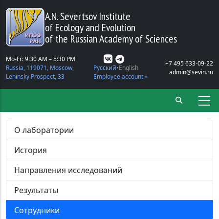
Skip to main content
A.N. Severtsov Institute
of Ecology and Evolution
of the Russian Academy of Sciences
Mo-Fr: 9:30 AM – 5:30 PM
+7 495 633-09-22
Russia, 119071, Moscow,
Русский
English
admin@sevin.ru
Leninsky Prospect, 33
Employee account »
О лаборатории
История
Направления исследований
Результаты
Сотрудники