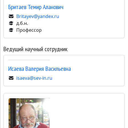
Бритаев
Темир Аланович
Britayev@yandex.ru
д.б.н.
Профессор
Ведущий научный сотрудник
Исаева
Валерия Васильевна
isaeva@sev-in.ru