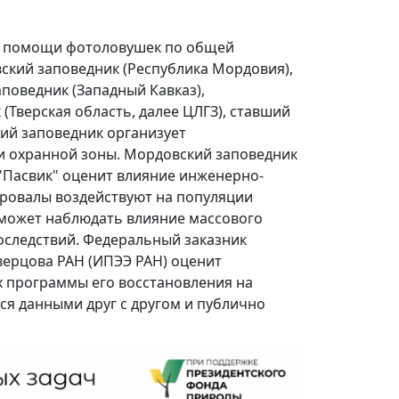
ри помощи фотоловушек по общей
вский заповедник (Республика Мордовия),
аповедник (Западный Кавказ),
(Тверская область, далее ЦЛГЗ), ставший
кий заповедник организует
и охранной зоны. Мордовский заповедник
"Пасвик" оценит влияние инженерно-
тровалы воздействуют на популяции
может наблюдать влияние массового
оследствий. Федеральный заказник
верцова РАН (ИПЭЭ РАН) оценит
х программы его восстановления на
ься данными друг с другом и публично