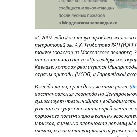
«С 2007 года Институт проблем экологии и
территорий им. А.К. Темботова РАН (ИЭГТ 
также зоологов из Московского зоопарка, 
национального парка «Приэльбрусье», ос
Кавказе, которая реализуется Минприроды
охраны природы (МСОП) и Европейской ассо
Исследования, проведенные нами ранее (
Ro
восстановления леопарда на Центральном
существует чрезвычайная необходимость
успешного существования определенного ч
кормового потенциала местных экосистем,
и рисков, а именно плотности популяций 
темпы, риски и потенциальный успех восс