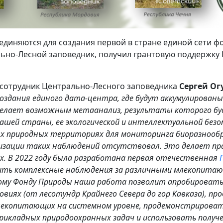
единяются для создания первой в стране единой сети ф
ьно-Лесной заповедник, получил грантовую поддержку 
 сотрудник Центрально-Лесного заповедника
Сергей Ог
создания единого дата-центра, где будут аккумулирован
сделает возможным метаанализ, результаты которого бу
ашей страны, ее экологической и интеллектуальной безо
мых природных территориях для мониторинга биоразнооб
изации таких наблюдений отсутствовал.
Это делает пр
х. В 2022 году была разработана первая отечественная
ить комплексные наблюдения за различными млекопитаю
кому Фонду Природы наша работа позволит апробироват
овиях (от лесотундр Крайнего Севера до гор Кавказа), пр
лекопитающих на системном уровне, продемонстрирова
икладных природоохранных задач и использовать получе