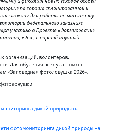
ными) и фиксация новых заходов особей
иторинг по хорошо спланированной и
ечни сложная для работы по множеству
территории федерального заказника
одаря участию в Проекте «Формирование
никова, к.б.н., старший научный
ых организаций, волонтёров,
ов. Для обучения всех участников
кам «Заповедная фотоловушка 2026».
#фотоловушки
томониторинга дикой природы на
 сети фотомониторинга дикой природы на