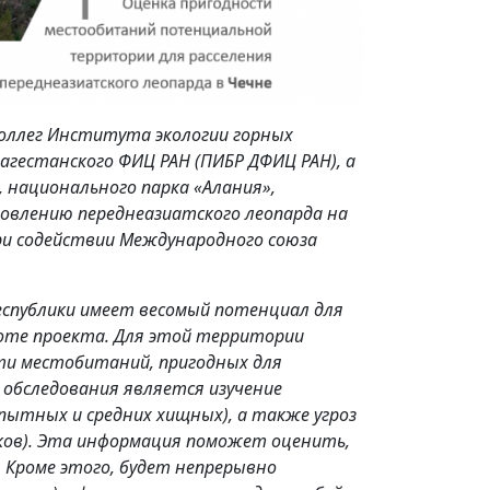
 коллег Института экологии горных
Дагестанского ФИЦ РАН (ПИБР ДФИЦ РАН), а
, национального парка «Алания»,
новлению переднеазиатского леопарда на
при содействии Международного союза
Республики имеет весомый потенциал для
боте проекта. Для этой территории
ти местобитаний, пригодных для
 обследования является изучение
пытных и средних хищных), а также угроз
иков). Эта информация поможет оценить,
. Кроме этого, будет непрерывно