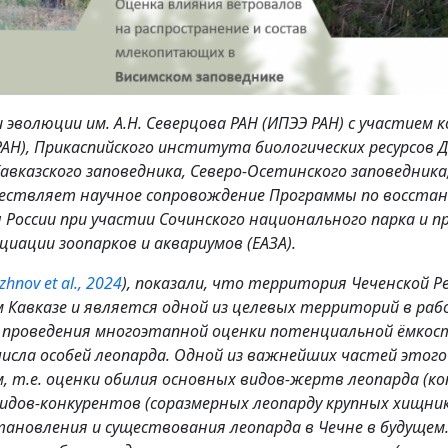
 эволюции им. А.Н. Северцова РАН (ИПЭЭ РАН) с участием
РАН), Прикаспийского института биологических ресурсов 
Кавказского заповедника, Северо-Осетинского заповедника
уществляет научное сопровождение Программы по восста
 России при участии Сочинского национального парка и 
циации зоопарков и аквариумов (ЕАЗА).
zhnov et al., 2024
), показали, что территория Чеченской 
 Кавказе и является одной из целевых территорий в ра
 проведения многоэтапной оценки потенциальной ёмкос
исла особей леопарда. Одной из важнейших частей этого
 т.е. оценки обилия основных видов-жертв леопарда (ко
видов-конкурентов (соразмерных леопарду крупных хищн
тановления и существования леопарда в Чечне в будущем