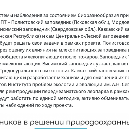
истемы наблюдения за состоянием биоразнообразия п
ОПТ – Полистовский заповедник (Псковская обл.), Мордо
Висимский заповедник (Свердловская обл.), Кавказский з
ская Республика) и сам Центрально-Лесной заповедник 
будет решать свои задачи в рамках проекта. Полистовс
рез оценку их влияния на млекопитающих заповедника 
сообществ млекопитающих после пожаров. Заповедник 
 млекопитающих. Висимский заповедник узнает, как ве
еднеуральского низкогорья. Кавказский заповедник с
питающих и разработает механизмы для смягчения их п
тов Института проблем экологии и эволюции им. А.Н. Се
ля реинтродукции переднеазиатского леопарда в рамка
будут работать по единой методике, активно обмениват
ты наблюдений по ходу проекта.