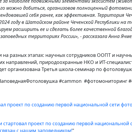
 за наиболее подвижными элементами экосистем (живот
этого можно добиться, организовав полноценный фотомон
ендовавшей себя ранее, как эффективная. Территория Ч
2024 году в Шатойском районе Чеченской Республики на 
ируем расширить ее и сделать более качественной благ
поведных территориях России», - рассказала Анна Ячмен
и на разных этапах: научных сотрудников ООПТ и научн
их направлений, природоохранные НКО и ИТ-специалист
будет организована Третья школа-семинар по фотоловуш
#ЗаповеднаяФотоловушка #cammon #фотомониторинг 
вал проект по созданию первой национальной сети фо
и стартовал проект по созданию первой национальной
связан с нашим заповедником!
"