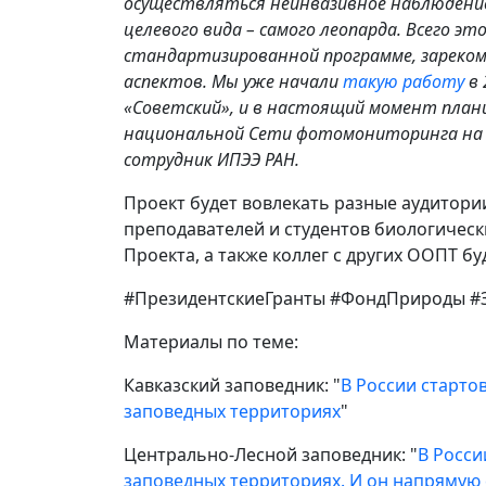
осуществляться неинвазивное наблюдение
целевого вида – самого леопарда. Всего 
стандартизированной программе, зареком
аспектов. Мы уже начали
такую работу
в 
«Советский», и в настоящий момент план
национальной Сети фотомониторинга на за
сотрудник ИПЭЭ РАН.
Проект будет вовлекать разные аудитори
преподавателей и студентов биологическ
Проекта, а также коллег с других ООПТ 
#ПрезидентскиеГранты #ФондПрироды 
Материалы по теме:
Кавказский заповедник: "
В России старто
заповедных территориях
"
Центрально-Лесной заповедник: "
В Росси
заповедных территориях. И он напрямую 