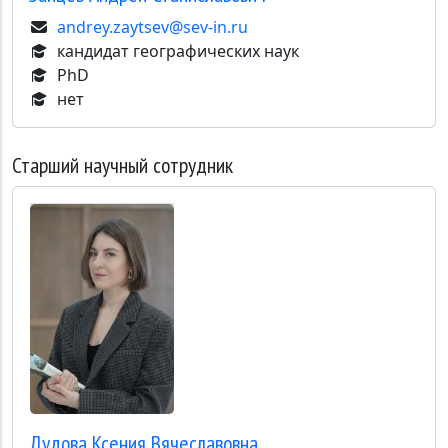
andrey.zaytsev@sev-in.ru
кандидат географических наук
PhD
нет
Старший научный сотрудник
Дудова
Ксения Вячеславовна