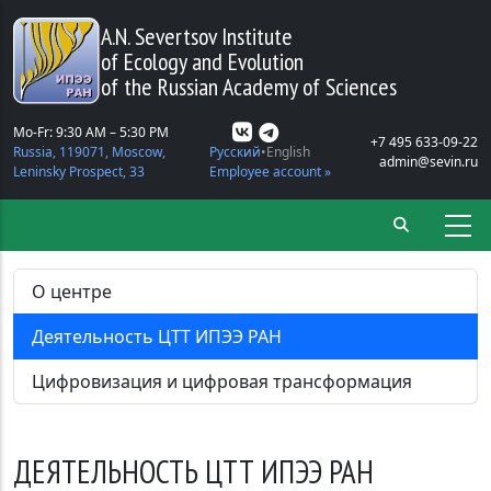
Skip to main content
A.N. Severtsov Institute
of Ecology and Evolution
of the Russian Academy of Sciences
Mo-Fr: 9:30 AM – 5:30 PM
+7 495 633-09-22
Russia, 119071, Moscow,
Русский
English
admin@sevin.ru
Leninsky Prospect, 33
Employee account »
О центре
Деятельность ЦТТ ИПЭЭ РАН
Цифровизация и цифровая трансформация
ДЕЯТЕЛЬНОСТЬ ЦТТ ИПЭЭ РАН