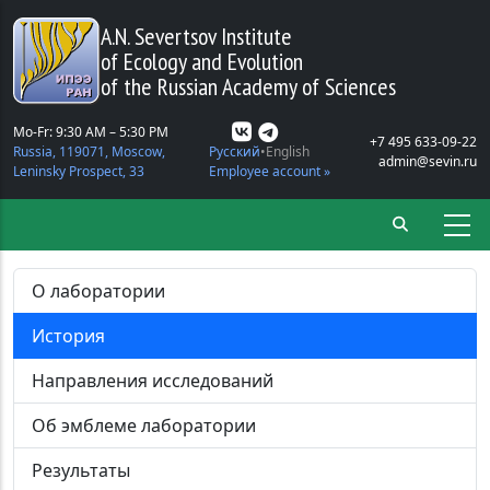
Skip to main content
A.N. Severtsov Institute
of Ecology and Evolution
of the Russian Academy of Sciences
Mo-Fr: 9:30 AM – 5:30 PM
+7 495 633-09-22
Russia, 119071, Moscow,
Русский
English
admin@sevin.ru
Leninsky Prospect, 33
Employee account »
О лаборатории
История
Направления исследований
Об эмблеме лаборатории
Результаты