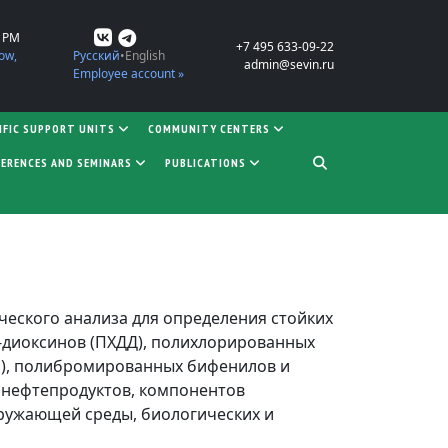
0 PM
+7 495 633-09-22
ow,
Русский
English
admin@sevin.ru
Employee account »
IFIC SUPPORT UNITS
COMMUNITY CENTERS
ERENCES AND SEMINARS
PUBLICATIONS
ческого анализа для определения стойких
-диоксинов (ПХДД), полихлорированных
Б), полибромированных бифенилов и
 нефтепродуктов, компонентов
кружающей среды, биологических и