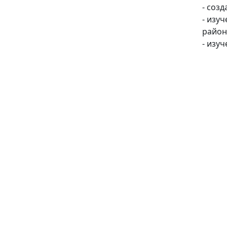
- соз
- изу
район
- изу