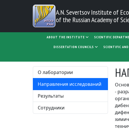
Skip to main content
A.N. Severtsov Institute
of Eco
of the Russian Academy of Sci
MAIN NAVIGATION
ABOUT THE INSTITUTE
SCIENTIFIC DEPARTM
DISSERTATION COUNCILS
SCIENTIFIC AN
НА
О лаборатории
Направления исследований
Основ
- раз
Результаты
орган
дибен
Сотрудники
дифен
химич
техни