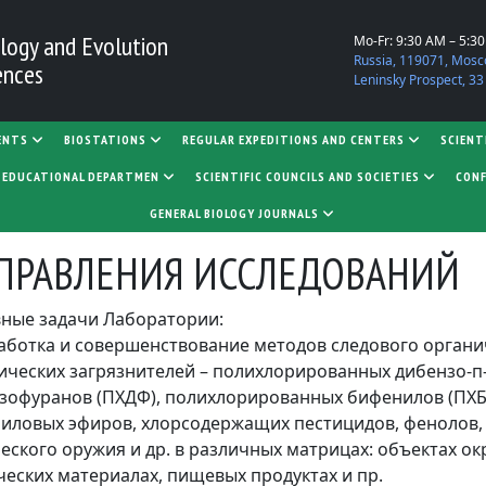
logy and Evolution
Mo-Fr: 9:30 AM – 5:3
Russia, 119071, Mosc
ences
Leninsky Prospect, 33
ENTS
BIOSTATIONS
REGULAR EXPEDITIONS AND CENTERS
SCIENT
D EDUCATIONAL DEPARTMEN
SCIENTIFIC COUNCILS AND SOCIETIES
CONF
GENERAL BIOLOGY JOURNALS
ПРАВЛЕНИЯ ИССЛЕДОВАНИЙ
ные задачи Лаборатории:
работка и совершенствование методов следового органи
ических загрязнителей – полихлорированных дибензо-п
зофуранов (ПХДФ), полихлорированных бифенилов (ПХ
иловых эфиров, хлорсодержащих пестицидов, фенолов,
еского оружия и др. в различных матрицах: объектах о
ческих материалах, пищевых продуктах и пр.