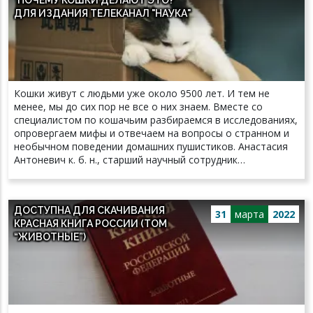
ДЛЯ ИЗДАНИЯ ТЕЛЕКАНАЛ "НАУКА"
Кошки живут с людьми уже около 9500 лет. И тем не
менее, мы до сих пор не все о них знаем. Вместе со
специалистом по кошачьим разбираемся в исследованиях,
опровергаем мифы и отвечаем на вопросы о странном и
необычном поведении домашних пушистиков. Анастасия
Антоневич к. б. н., старший научный сотрудник
лаборатории поведения и поведенческой экологии
млекопитающих Института проблем экологии и эволюции
имени А. Н. Северцова РАН Почему кошки так любят
ДОСТУПНА ДЛЯ СКАЧИВАНИЯ
коробки? Не секрет, что кошки любят сидеть в замкнутых
31
марта
2022
КРАСНАЯ КНИГА РОССИИ (ТОМ
пространствах: коробках, чемоданах, шкафах и пр. Как
“ЖИВОТНЫЕ”)
показало исследование 2021 года, в отсутствие убежища
питомцы выбирают иллюзию замкнутого пространства:
например, сидят в двумерных квадратах. В 2017 году в
Сети прошел флешмоб: под хештегом #CatSquare люди
размещали фотографии своих кошек, сидящих на полу в
квадратах из клейкой ленты. Чуть позже в исследовании