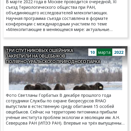
В марте 2022 года в Москве проводится очередной, XI
съезд Териологического общества при РАН,
объединяющего исследователей млекопитающих.
Научная программа съезда составлена в формате
конференции с международным участием по теме
«Млекопитающие в меняющемся мире: актуальные
проблемы териологии». В промежуток между съездами,
увеличенный из-за эпидемии ковида (Х съезд состоялся в
2016 г.), попало немало памятных дат отечественной
ТРИ СПУТНИКОВЫХ ОШЕЙНИКА
териологии, связанных как с юбилеями ученых, так и
10
марта
2022
ЗАКРЕПИЛИ НА ОВЦЕБЫКОВ
замечательными открытиями. В этом году исполняется
ПОЛЯРНО-УРАЛЬСКОГО ПРИРОДНОГО ПАРКА
ровно 50 лет публикации в «Зоологическом журнале», в
которой было, согласно правилам зоологической
номенклатуры, дано научное имя виду грызунов, новому
для науки. Впервые новый вид млекопитающих был
открыт благодаря изучению препаратов хромосом под
микроскопом. Ученым не пришлось ехать за ним в далекие
Фото Светланы Горбатых В декабре прошлого года
края. Применение цитогенетического метода для
сотрудники Службы по охране биоресурсов ЯНАО
систематики млекопитающих только начиналось в 1960-е
выпустили в естественную среду обитания 15 особей
годы, когда самый обычный европейский вид,
овцебыков. Сейчас на территорию питомника прибыли
обыкновенная полевка, изученный в окрестностях Москвы
учёные института проблем экологии и эволюции им. А.Н.
и Ленинграда, преподнес невероятный сюрприз – анализ
Северцова РАН (ИПЭЭ РАН). Впервые на трёх выпущенных
хромосомных препаратов показывал присутствие в
животных были закреплены специальные ошейники с GPS-
российской фауне двух видов вместо ожидаемого одного.