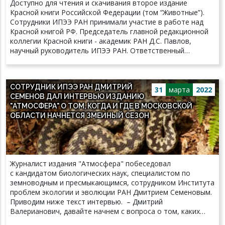
Доступно для чтения и скачивания второе издание
на котиках из приюта было установлено, что коробки
Красной книги Российской Федерации (том “Животные”).
помогают животным снизить уровень стресса. «Кошкам
Сотрудники ИПЭЭ РАН принимали участие в работе над
нравится попадать в разные закрытые пространства, —
Красной книгой РФ. Председатель главной редакционной
говорит Анастасия Антоневич. — Они по природе
коллегии Красной книги - академик РАН Д.С. Павлов,
охотники, которые набрасываются на добычу из засады.
научный руководитель ИПЭЭ РАН. Ответственный
Их поведение заточено под то, чтобы куда-то проникать,
секретарь - академик РАН В.В. Рожнов, заведующий
что-то доставать, им это интересно и приятно».
лабораторией поведения и поведенческой экологии
млекопитающих. Красная книга - это официальный
СОТРУДНИК ИПЭЭ РАН ДМИТРИЙ
документ, содержащий свод сведений о редких и
31
марта
2022
СЕМЕНОВ ДАЛ ИНТЕРВЬЮ ИЗДАНИЮ
находящихся под угрозой исчезновения видах (подвидах,
"АТМОСФЕРА" О ТОМ, КОГДА И ГДЕ В МОСКОВСКОЙ
популяциях) диких животных, дикорастущих растений и
ОБЛАСТИ НАЧНЕТСЯ ЗМЕИНЫЙ СЕЗОН
грибов. Содержит свод нормативных правовых актов,
регулирующих ведение Красной книги Российской
Федерации, и информацию о природоохранных статусах,
современном распространении, особенностях экологии,
лимитирующих факторах, принятых и необходимых
Журналист издания "Атмосфера" побеседовал
дополнительных мерах охраны для редких и находящихся
с кандидатом биологических наук, специалистом по
под угрозой исчезновения видов (подвидов, популяций)
земноводным и пресмыкающимся, сотрудником Института
животных, обитающих на территории Российской
проблем экологии и эволюции РАН Дмитрием Семеновым.
Федерации. Предназначено для сотрудников федеральных
Приводим ниже текст интервью. – Дмитрий
органов исполнительной власти, органов исполнительной
Валерианович, давайте начнем с вопроса о том, каких
власти субъектов Российской Федерации, органов
змей можно повстречать в Подмосковье. – В Московской
местного самоуправления, научных работников,