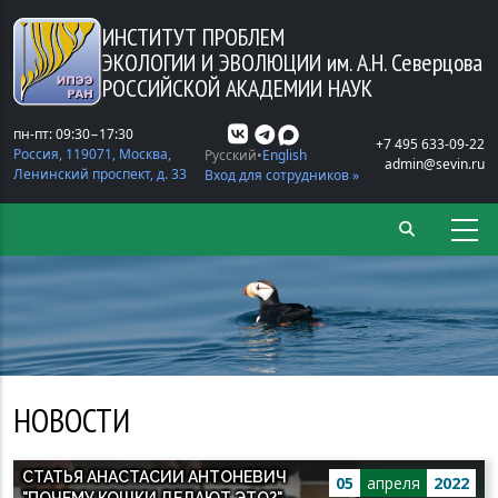
Перейти к основному содержанию
ИНСТИТУТ ПРОБЛЕМ
ЭКОЛОГИИ И ЭВОЛЮЦИИ
им. А.Н. Северцова
РОССИЙСКОЙ АКАДЕМИИ НАУК
пн-пт: 09:30−17:30
+7 495 633-09-22
Россия, 119071, Москва,
Русский
English
admin@sevin.ru
Ленинский проспект, д. 33
Вход для сотрудников »
НОВОСТИ
СТАТЬЯ АНАСТАСИИ АНТОНЕВИЧ
05
апреля
2022
"ПОЧЕМУ КОШКИ ДЕЛАЮТ ЭТО?"