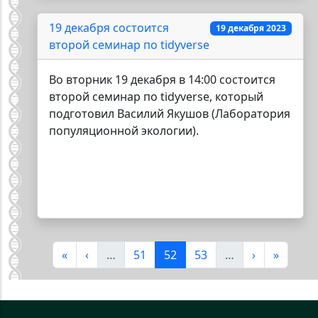
19 декабря состоится
19 декабря 2023
второй cеминар по tidyverse
Во вторник 19 декабря в 14:00 состоится
второй cеминар по tidyverse, который
подготовил Василий Якушов (Лаборатория
популяционной экологии).
Нумерация страниц
Первая страница
Предыдущая страница
Страница
Текущая страница
Страница
Следующая 
Последн
«
‹
…
51
52
53
…
›
»