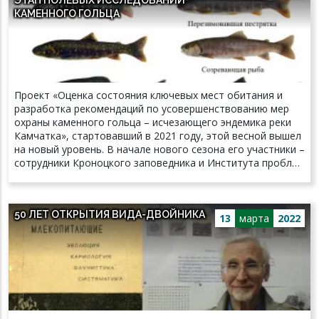
меня не бояться и черпать идеи из разных областей,
КАМЕННОГО ГОЛЬЦА
читать научные работы между строк. Мы адаптировали
теорию Рамона Гранде дель Брио с точки зрения
биологии вида, углубились в тему и сформулировали
новые вопросы, отвечая на предыдущие.
Проект «Оценка состояния ключевых мест обитания и
разработка рекомендаций по усовершенствованию мер
охраны каменного гольца – исчезающего эндемика реки
Камчатка», стартовавший в 2021 году, этой весной вышел
на новый уровень. В начале нового сезона его участники –
сотрудники Кроноцкого заповедника и Института проблем
экологии и эволюции имени А. Н. Северцова РАН –
отправились к местам исследований на снегоходе. В ходе
экспедиции будут собраны пробы воды и грунта для
50 ЛЕТ ОТКРЫТИЯ ВИДА-ДВОЙНИКА
последующего определения органического состава. Это
13
марта
2022
позволит проследить динамику состава воды на
известных нерестилищах. Учёные также планируют
определить количество зимующей на нерестилище
молоди и оценить кормовую базу, доступную для рыб в
снежный период.