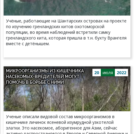
Учёные, работающие на Шантарских островах на проекте
по изучению гренландских китов охотоморской
популяции, во время наблюдений встретили самку
гренландского кита, которая пришла в т.н. бухту Врангеля
вместе с детёнышем.
МИКРООРГАНИЗМЫ ИЗ КИШЕЧНИКА
20
июля
2022
НАСЕКОМЫХ-ВРЕДИТЕЛЕЙ МОГУТ
ПОМОЧЬ В БОРЬБЕ С НИМИ
Ученые описали видовой состав микроорганизмов в
кишечнике личинок ясеневой изумрудной узкотелой
златки. Это насекомое, аборигенное для Азии, сейчас
активно распространяется в Европе и Северной Америке и