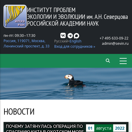
Перейти к основному содержанию
ИНСТИТУТ ПРОБЛЕМ
ЭКОЛОГИИ И ЭВОЛЮЦИИ
им. А.Н. Северцова
РОССИЙСКОЙ АКАДЕМИИ НАУК
пн-пт: 09:30−17:30
+7 495 633-09-22
Россия, 119071, Москва,
Русский
English
admin@sevin.ru
Ленинский проспект, д. 33
Вход для сотрудников »
НОВОСТИ
ПОЧЕМУ ЗАТЯНУЛАСЬ ОПЕРАЦИЯ ПО
01
августа
2022
СПАСЕНИЮ КИТА В ОХОТСКОМ МОРЕ