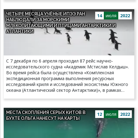
ЧЕТЫРЕ МЕСЯЦА УЧЁНЫЕ ИПЭЭ РАН
14
июля
2022
НАБЛЮДАЛИ ЗА МОРСКИМИ
МЛЕКОПИТАЮЩИМИ И ПТИЦАМИ АНТАРКТИКИ И
АТЛАНТИКИ
С 7 декабря по 6 апреля проходил 87 рейс научно-
исследовательского судна «Академик Мстислав Келдыш».
Во время рейса была осуществлена «Комплексная
экспедиционная программа выполнения ресурсных
исследований криля и исследований экосистемы Южного
океана (Атлантический сектор Антарктики)», в рамках
которой проходили наблюдения за морскими
млекопитающими и птицами. Точкой старта рейса стал
порт города Калининград – там же и закончилась
МЕСТА СКОПЛЕНИЯ СЕРЫХ КИТОВ В
экспедиция. В экспедиции принимали участие ученые
12
июля
2022
БУХТЕ ОЛЬГА НАНЕСУТ НА КАРТЫ
Института проблем экологии и эволюции им.А. Н.
Северцова РАН Павел Чукмасов, Андрей Третьяков,
Лариса Третьякова. В наблюдениях так же принимал
участие научный сотрудник ИО РАН к.б.н. Антон