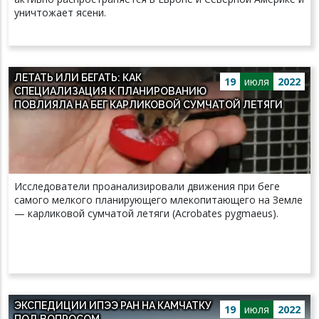
уничтожает ясени.
ЛЕТАТЬ ИЛИ БЕГАТЬ: КАК
19
июля
2022
СПЕЦИАЛИЗАЦИЯ К ПЛАНИРОВАНИЮ
ПОВЛИЯЛА НА БЕГ КАРЛИКОВОЙ СУМЧАТОЙ ЛЕТЯГИ
Исследователи проанализировали движения при беге
самого мелкого планирующего млекопитающего на Земле
— карликовой сумчатой летяги (Acrobates pygmaeus).
ЭКСПЕДИЦИИ ИПЭЭ РАН НА КАМЧАТКУ
19
июля
2022
ПОД ВОПРОСОМ