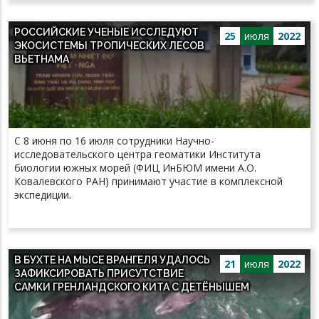
РОССИЙСКИЕ УЧЕНЫЕ ИССЛЕДУЮТ
25
июля
2022
ЭКОСИСТЕМЫ ТРОПИЧЕСКИХ ЛЕСОВ
ВЬЕТНАМА
С 8 июня по 16 июля сотрудники Научно-
исследовательского центра геоматики Института
биологии южных морей (ФИЦ ИнБЮМ имени А.О.
Ковалевского РАН) принимают участие в комплексной
экспедиции.
В БУХТЕ НА МЫСЕ ВРАНГЕЛЯ УДАЛОСЬ
21
июля
2022
ЗАФИКСИРОВАТЬ ПРИСУТСТВИЕ
САМКИ ГРЕНЛАНДСКОГО КИТА С ДЕТЁНЫШЕМ