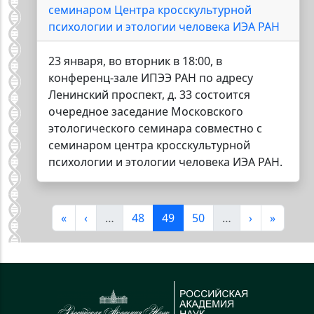
семинаром Центра кросскультурной
психологии и этологии человека ИЭА РАН
23 января, во вторник в 18:00, в
конференц-зале ИПЭЭ РАН по адресу
Ленинский проспект, д. 33 состоится
очередное заседание Московского
этологического семинара совместно с
семинаром центра кросскультурной
психологии и этологии человека ИЭА РАН.
Нумерация страниц
Первая страница
Предыдущая страница
Страница
Текущая страница
Страница
Следующая 
Последн
«
‹
…
48
49
50
…
›
»