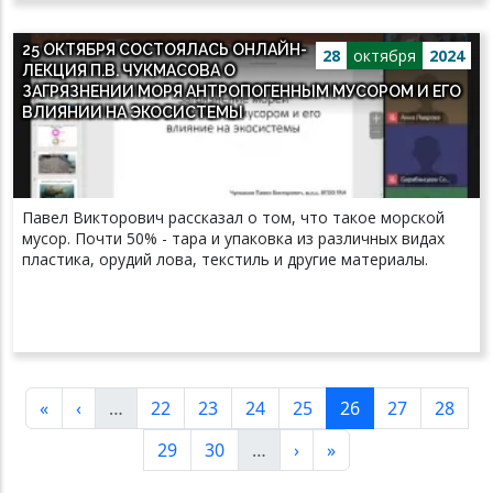
25 ОКТЯБРЯ СОСТОЯЛАСЬ ОНЛАЙН-
28
октября
2024
ЛЕКЦИЯ П.В. ЧУКМАСОВА О
ЗАГРЯЗНЕНИИ МОРЯ АНТРОПОГЕННЫМ МУСОРОМ И ЕГО
ВЛИЯНИИ НА ЭКОСИСТЕМЫ
Павел Викторович рассказал о том, что такое морской
мусор. Почти 50% - тара и упаковка из различных видах
пластика, орудий лова, текстиль и другие материалы.
Нумерация страниц
Первая страница
Предыдущая страница
Страница
Страница
Страница
Страница
Текущая страниц
Страница
Стран
«
‹
…
22
23
24
25
26
27
28
Страница
Страница
Следующая страница
Последняя страни
29
30
…
›
»