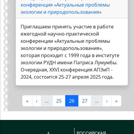
конференция «Актуальные проблемы
экологии и природопользования»
Приглашаем принять участие в работе
ежегодной научно-практической
конференции «Актуальные проблемы
экологии и природопользования»,
которая проходит с 1999 года в институте
экологии РУДН имени Патриса Лумумбы.
Очередная, XXVI конференция АПЭиП -
2024, состоится 25-27 апреля 2025 года.
Нумерация страниц
Первая страница
Предыдущая страница
Страница
Текущая страница
Страница
Следующая 
Последн
«
‹
…
25
26
27
…
›
»