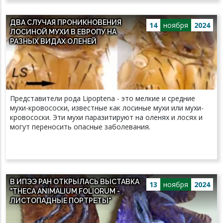
ДВА СЛУЧАЯ ПРОНИКНОВЕНИЯ
14
ноября
2024
ЛОСИНОЙ МУХИ В ЕВРОПУ НА
РАЗНЫХ ВИДАХ ОЛЕНЕЙ
Представители рода Lipoptena - это мелкие и средние
мухи-кровососки, известные как лосиные мухи или мухи-
кровососки. Эти мухи паразитируют на оленях и лосях и
могут переносить опасные заболевания.
В ИПЭЭ РАН ОТКРЫЛАСЬ ВЫСТАВКА
13
ноября
2024
"THECA ANIMALIUM FOLIORUM -
ЛИСТОПАДНЫЕ ПОРТРЕТЫ"