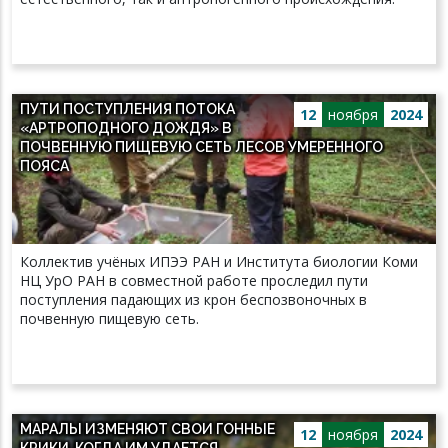
ПУТИ ПОСТУПЛЕНИЯ ПОТОКА
12
ноября
2024
«АРТРОПОДНОГО ДОЖДЯ» В
ПОЧВЕННУЮ ПИЩЕВУЮ СЕТЬ ЛЕСОВ УМЕРЕННОГО
ПОЯСА
Коллектив учёных ИПЭЭ РАН и Института биологии Коми
НЦ УрО РАН в совместной работе проследил пути
поступления падающих из крон беспозвоночных в
почвенную пищевую сеть.
МАРАЛЫ ИЗМЕНЯЮТ СВОИ ГОННЫЕ
12
ноября
2024
КРИКИ, КОГДА ИМ УДАЕТСЯ