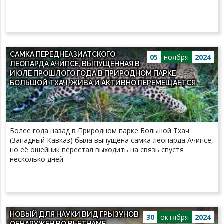
САМКА ПЕРЕДНЕАЗИАТСКОГО
05
ноября
2024
ЛЕОПАРДА АЧИПСЕ, ВЫПУЩЕННАЯ В
ИЮЛЕ ПРОШЛОГО ГОДА В ПРИРОДНОМ ПАРКЕ
БОЛЬШОЙ ТХАЧ, ЖИВА И АКТИВНО ПЕРЕМЕЩАЕТСЯ
Более года назад в Природном парке Большой Тхач
(Западный Кавказ) была выпущена самка леопарда Ачипсе,
но её ошейник перестал выходить на связь спустя
несколько дней.
НОВЫЙ ДЛЯ НАУКИ ВИД ГРЫЗУНОВ
30
октября
2024
ОБНАРУЖЕН ВО ВЬЕТНАМЕ