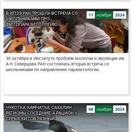
В ИПЭЭ РАН ПРОШЛА ВСТРЕЧА СО
11
ноября
2024
ШКОЛЬНИКАМИ ПРО
ФИТОПАРАЗИТОЛОГИЮ
30 октября в Институте проблем экологии и эволюции им.
А.Н. Северцова РАН состоялась вторая встреча со
школьниками по направлению паразитологии.
ЧУКОТКА, КАМЧАТКА, САХАЛИН:
08
ноября
2024
РЕГИОНЫ СОСЕДНИЕ, А РАЦИОН У
СЕРЫХ КИТОВ РАЗНЫЙ