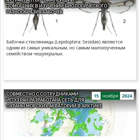
ПОМОЩНИК В ИЗУЧЕНИИ БИОЛОГИЧЕСКОГО
РАЗНООБРАЗИЯ БАБОЧЕК
Бабочки-стеклянницы (Lepidoptera: Sesiidae) являются
одним из самых уникальным, но самым малоизученным
семейством чешуекрылых.
СОВМЕСТНО С СОТРУДНИКАМИ
15
ноября
2024
ИПЭЭ РАН РАЗРАБОТАНА СЕТЬ ДЛЯ
ОХРАНЫ МОРСКИХ АКВАТОРИЙ В АРКТИКЕ