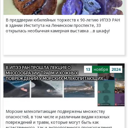
В преддверии юбилейных торжеств к 90-летию ИПЭЭ РАН
в здании Института на Ленинском проспекте, 33
открылась необычная камерная выставка …в шкафу!
В ИПЭЭ РАН ПРОШЛА ЛЕКЦИЯ О
13
ноября
2024
МНОГООБРАЗИИ ТРАВМ И КОЖНЫХ
ПОВРЕЖДЕНИЙ У МОРСКИХ МЛЕКОПИТАЮЩИХ
Морские млекопитающие подвержены множеству
опасностей, в том числе и различным видам кожных
повреждений и травм, которые могут быть как
естественного, так и антропогенного происхождения.