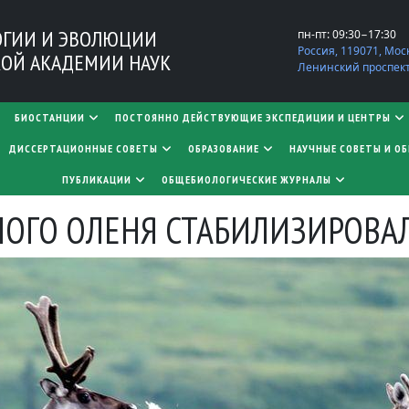
ОГИИ И ЭВОЛЮЦИИ
пн-пт: 09:30−17:30
Россия, 119071, Мос
ОЙ АКАДЕМИИ НАУК
Ленинский проспект,
БИОСТАНЦИИ
ПОСТОЯННО ДЕЙСТВУЮЩИЕ ЭКСПЕДИЦИИ И ЦЕНТРЫ
​​​​​​​ДИССЕРТАЦИОННЫЕ СОВЕТЫ
ОБРАЗОВАНИЕ
НАУЧНЫЕ СОВЕТЫ И О
ПУБЛИКАЦИИ
ОБЩЕБИОЛОГИЧЕСКИЕ ЖУРНАЛЫ
НОГО ОЛЕНЯ СТАБИЛИЗИРОВА