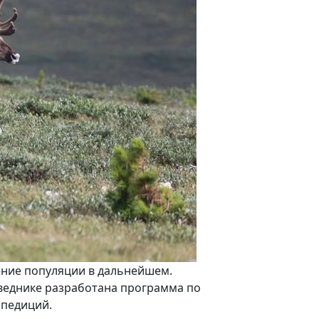
ение популяции в дальнейшем.
поведнике разработана программа по
спедиций.