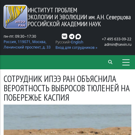
Перейти к основному содержанию
ИНСТИТУТ ПРОБЛЕМ
ЭКОЛОГИИ И ЭВОЛЮЦИИ
им. А.Н. Северцова
РОССИЙСКОЙ АКАДЕМИИ НАУК
пн-пт: 09:30−17:30
+7 495 633-09-22
Россия, 119071, Москва,
Русский
English
admin@sevin.ru
Ленинский проспект, д. 33
Вход для сотрудников »
СОТРУДНИК ИПЭЭ РАН ОБЪЯСНИЛА
ВЕРОЯТНОСТЬ ВЫБРОСОВ ТЮЛЕНЕЙ НА
ПОБЕРЕЖЬЕ КАСПИЯ