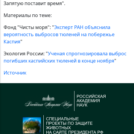
Запятую поставит время".
Материалы по теме:
Фонд "Чисты моря": "
Эксперт РАН объяснила
вероятность выбросов тюленей на побережье
Каспия
"
Экология России: "
Ученая спрогнозировала выброс
погибших каспийских тюленей в конце ноября
"
Источник