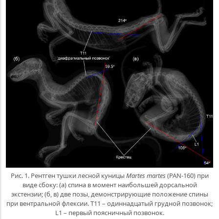
Рис. 1. Рентген тушки лесной куницы
Martes martes
(PAN-160) при
виде сбоку: (a) спина в момент наибольшей дорсальной
экстензии; (б, в) две позы, демонстрирующие положение спины
при вентральной флексии. T11 – одиннадцатый грудной позвонок;
L1 – первый поясничный позвонок.