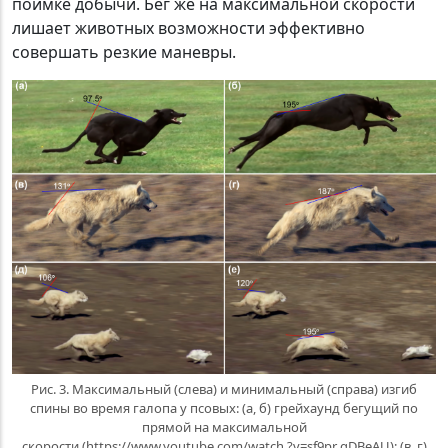
поимке добычи. Бег же на максимальной скорости
лишает животных возможности эффективно
совершать резкие маневры.
Рис. 3. Максимальный (слева) и минимальный (справа) изгиб
спины во время галопа у псовых: (а, б) грейхаунд бегущий по
прямой на максимальной
скорости (https://www.youtube.com/watch ?v=sf9pr gDBeAU); (в, г)