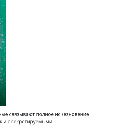
еные связывают полное исчезновение
к и с секретируемыми