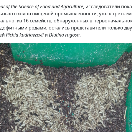
al of the Science of Food and Agriculture
, исследователи пок
ельных отходов пищевой промышленности, уже к третье
ально: из 16 семейств, обнаруженных в первоначально
офитными родами, остались представители только дву
жей
Pichia kudriavzevii
и
Diutina rugosa
.