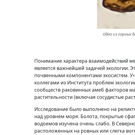
Одно из горных бо
Понимание характера взаимодействий ме
является важнейшей задачей экологии. 
почвенными компонентами экосистем. Уч
коллегами из Института проблем экологи
сообществ раковинных амеб факторов мак
растительности (включая сосудистые рас
Исследование было выполнено на реликто
над уровнем моря. Болота, покрытые сфаг
водоемов изучена очень слабо. В Северн
расположенных на ровных или слегка вог