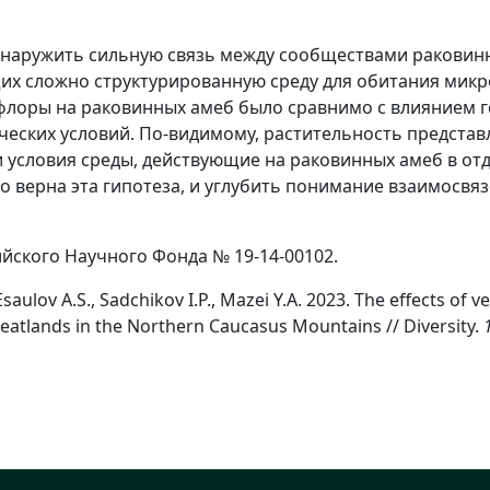
наружить сильную связь между сообществами раковинн
щих сложно структурированную среду для обитания мик
 флоры на раковинных амеб было сравнимо с влиянием 
еских условий. По-видимому, растительность представ
и условия среды, действующие на раковинных амеб в о
о верна эта гипотеза, и углубить понимание взаимосвя
йского Научного Фонда № 19-14-00102.
saulov A.S., Sadchikov I.P., Mazei Y.A. 2023. The effects of
eatlands in the Northern Caucasus Mountains // Diversity.