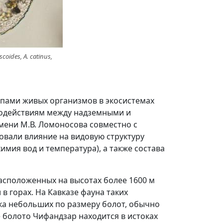
oides, A. catinus,
пами живых организмов в экосистемах
модействиям между надземными и
мени М.В. Ломоносова совместно с
овали влияние на видовую структуру
мия вод и температура), а также состава
асположенных на высотах более 1600 м
в горах. На Кавказе фауна таких
ка небольших по размеру болот, обычно
 болото Чифандзар находится в истоках