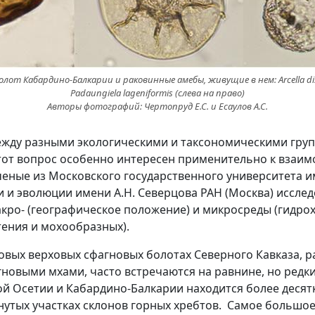
лот Кабардино-Балкарии и раковинные амебы, живущие в нем: Arcella disc
Padaungiela lageniformis (слева на право)
Авторы фотографий: Чертопруд Е.С. и Есаулов А.С.
жду разными экологическими и таксономическими груп
Этот вопрос особенно интересен применительно к взаи
еные из Московского государственного университета и
и и эволюции имени А.Н. Северцова РАН (Москва) исслед
ро- (географическое положение) и микросреды (гидрохи
тения и мохообразных).
вых верховых сфагновых болотах Северного Кавказа, р
новыми мхами, часто встречаются на равнине, но редки 
ой Осетии и Кабардино-Балкарии находится более десят
нутых участках склонов горных хребтов. Самое большое