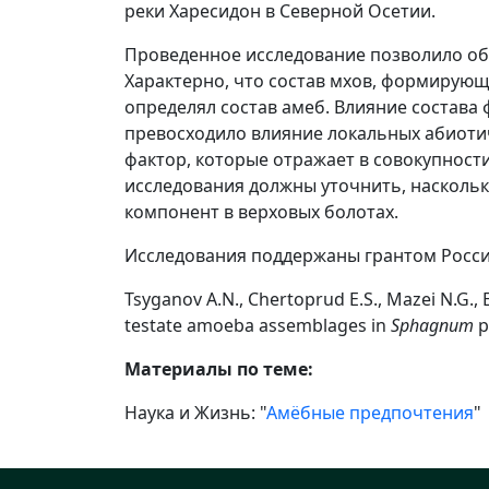
реки Харесидон в Северной Осетии.
Проведенное исследование позволило об
Характерно, что состав мхов, формирую
определял состав амеб. Влияние состава
превосходило влияние локальных абиотич
фактор, которые отражает в совокупност
исследования должны уточнить, наскольк
компонент в верховых болотах.
Исследования поддержаны грантом Росси
Tsyganov A.N., Chertoprud E.S., Mazei N.G., E
testate amoeba assemblages in
Sphagnum
p
Материалы по теме:
Наука и Жизнь: "
Амёбные предпочтения
"