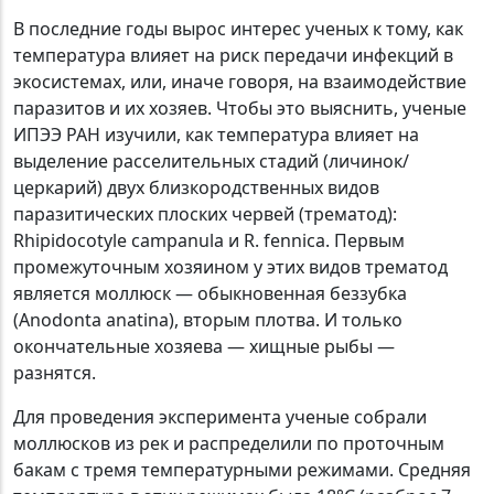
В последние годы вырос интерес ученых к тому, как
температура влияет на риск передачи инфекций в
экосистемах, или, иначе говоря, на взаимодействие
паразитов и их хозяев. Чтобы это выяснить, ученые
ИПЭЭ РАН изучили, как температура влияет на
выделение расселительных стадий (личинок/
церкарий) двух близкородственных видов
паразитических плоских червей (трематод):
Rhipidocotyle campanula и R. fennica. Первым
промежуточным хозяином у этих видов трематод
является моллюск — обыкновенная беззубка
(Anodonta anatina), вторым плотва. И только
окончательные хозяева — хищные рыбы —
разнятся.
Для проведения эксперимента ученые собрали
моллюсков из рек и распределили по проточным
бакам с тремя температурными режимами. Средняя