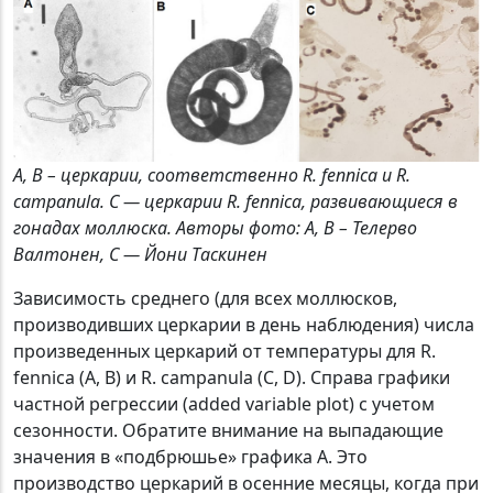
А, B – церкарии, соответственно R. fennica и R.
campanula. С — церкарии R. fennica, развивающиеся в
гонадах моллюска. Авторы фото: А, B –
Телерво
Валтонен, С — Йони Таскинен
Зависимость среднего (для всех моллюсков,
производивших церкарии в день наблюдения) числа
произведенных церкарий от температуры для R.
fennica (A, B) и R. campanula (C, D). Справа графики
частной регрессии (added variable plot) с учетом
сезонности. Обратите внимание на выпадающие
значения в «подбрюшье» графика A. Это
производство церкарий в осенние месяцы, когда при