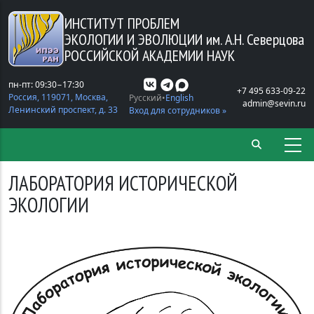
Перейти к основному содержанию
ИНСТИТУТ ПРОБЛЕМ
ЭКОЛОГИИ И ЭВОЛЮЦИИ
им. А.Н. Северцова
РОССИЙСКОЙ АКАДЕМИИ НАУК
пн-пт: 09:30−17:30
+7 495 633-09-22
Россия, 119071, Москва,
Русский
English
admin@sevin.ru
Ленинский проспект, д. 33
Вход для сотрудников »
ЛАБОРАТОРИЯ ИСТОРИЧЕСКОЙ
ЭКОЛОГИИ