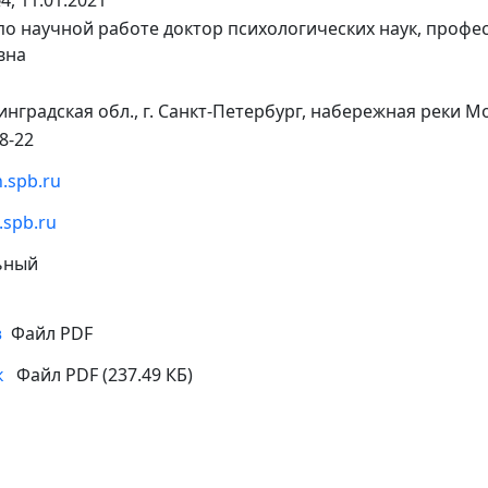
, 11.01.2021
о научной работе доктор психологических наук, профе
вна
инградская обл., г. Санкт-Петербург, набережная реки Мо
88-22
.spb.ru
spb.ru
ьный
в
Файл PDF
к
Файл PDF (237.49 КБ)