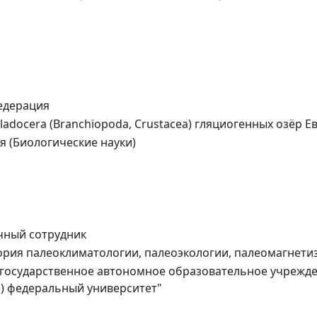
едерация
adocera (Branchiopoda, Crustacea) гляциогенных озёр Е
я (Биологические науки)
учный сотрудник
рия палеоклиматологии, палеоэкологии, палеомагнети
государственное автономное образовательное учрежде
) федеральный университет"