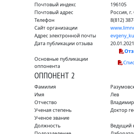
Почтовый индекс
196105
Почтовый адрес
Россия, г.
Телефон
8(812) 387
Сайт организации
www.limno
Адрес электронной почты
evgeny_ku
Дата публикации отзыва
20.01.202
От
Основные публикации
Спи
оппонента
ОППОНЕНТ 2
Фамилия
Разумовс
Имя
Лев
Отчество
Владимир
Ученая степень
Доктор ге
Ученое звание
Должность
Ведущий 
Подразделение
Лаборато