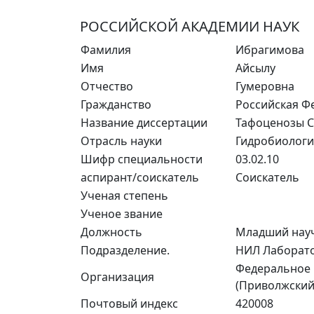
РОССИЙСКОЙ АКАДЕМИИ НАУК
Фамилия
Ибрагимова
Имя
Айсылу
Отчество
Гумеровна
Гражданство
Российская Ф
Название диссертации
Тафоценозы Cl
Отрасль науки
Гидробиологи
Шифр специальности
03.02.10
аспирант/соискатель
Соискатель
Ученая степень
Ученое звание
Должность
Младший на
Подразделение.
НИЛ Лаборато
Федеральное 
Организация
(Приволжский
Почтовый индекс
420008