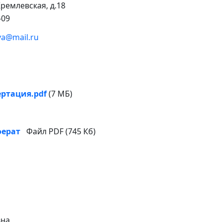
 Кремлевская, д.18
-09
va@mail.ru
ртация.pdf
(7 МБ)
ферат
Файл PDF (745 Кб)
вна