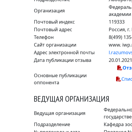
Федераль
Организация
академии
Почтовый индекс
119333
Почтовый адрес
Россия, г.
Телефон
8(499) 135
Сайт организации
www. iwp.
Адрес электронной почты
l.razumov
Дата публикации отзыва
20.01.202
От
Основные публикации
Спи
оппонента
ВЕДУЩАЯ ОРГАНИЗАЦИЯ
Федерально
Ведущая организация
государстве
Подразделение
Кафедра зо