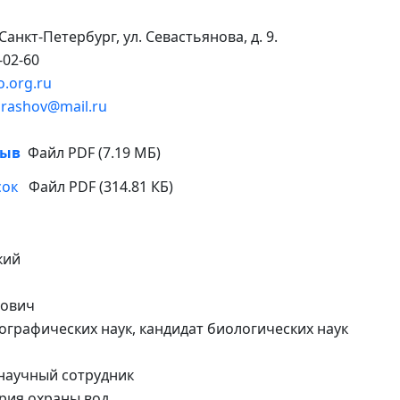
 Санкт-Петербург, ул. Севастьянова, д. 9.
-02-60
.org.ru
rashov@mail.ru
1
зыв
Файл PDF (7.19 МБ)
сок
Файл PDF (314.81 КБ)
кий
ович
ографических наук, кандидат биологических наук
научный сотрудник
рия охраны вод