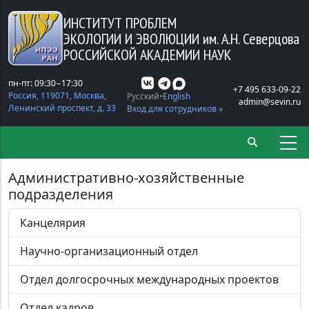
Перейти к основному содержанию
ИНСТИТУТ ПРОБЛЕМ
ЭКОЛОГИИ И ЭВОЛЮЦИИ
им. А.Н. Северцова
РОССИЙСКОЙ АКАДЕМИИ НАУК
пн-пт: 09:30−17:30
+7 495 633-09-22
Россия, 119071, Москва,
Русский
English
admin@sevin.ru
Ленинский проспект, д. 33
Вход для сотрудников »
Административно-хозяйственные
подразделения
Канцелярия
Научно-организационный отдел
Отдел долгосрочных международных проектов
Отдел кадров