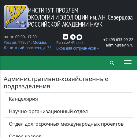
Перейти к основному содержанию
ИНСТИТУТ ПРОБЛЕМ
ЭКОЛОГИИ И ЭВОЛЮЦИИ
им. А.Н. Северцова
РОССИЙСКОЙ АКАДЕМИИ НАУК
пн-пт: 09:30−17:30
+7 495 633-09-22
Россия, 119071, Москва,
Русский
English
admin@sevin.ru
Ленинский проспект, д. 33
Вход для сотрудников »
Административно-хозяйственные
подразделения
Канцелярия
Научно-организационный отдел
Отдел долгосрочных международных проектов
Отдел кадров