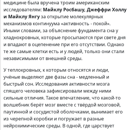
медицине была вручена троим американским
исследователям:
Майклу Росбашу, Джеффри Холлу
и Майклу Янгу
за открытие молекулярных
механизмов континуума «активность - покой».
Иными словами, за объяснение фундамента сна у
хладнокровных, которые просыпаются при свете дня
и впадают в оцепенение при его отсутствии. Однако
те же самые клетки есть и у людей, только они стали
независимыми от внешней среды.
У теплокровных, к которым относятся и люди,
учёные выделяют две фазы сна - медленный и
быстрый сон. Исследования активности мозга
спящего человека зафиксировали между ними
сильные отличия. Такое впечатление, что какой-то
волшебник берёт мозг вместе с твёрдой мозговой,
паутинной и сосудистой оболочками, вынимает его
из черепной коробки и погружает в разные
нейрохимические среды. В одной, где царствует