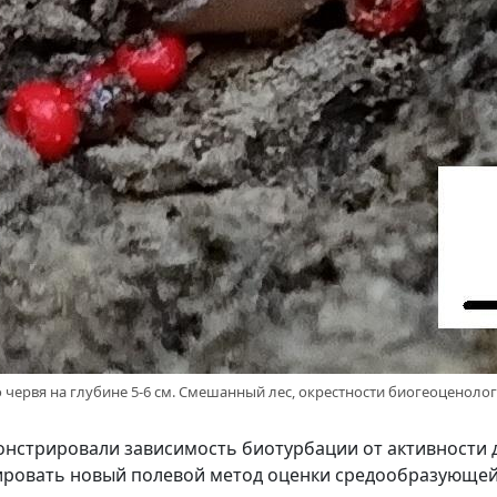
о червя на глубине 5-6 см. Смешанный лес, окрестности биогеоценол
нстрировали зависимость биотурбации от активности 
ировать новый полевой метод оценки средообразующей