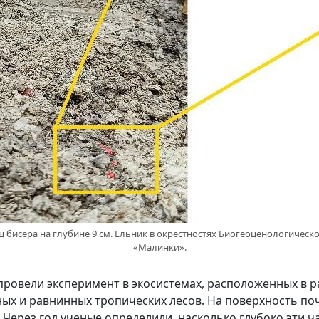
ц бисера на глубине 9 см. Ельник в окрестностях Биогеоценологичес
«Малинки».
 провели эксперимент в экосистемах, расположенных в 
ных и равнинных тропических лесов. На поверхность п
Через год ученые определили, насколько глубоко эти ча