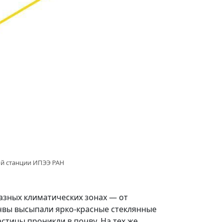
кой станции ИПЭЭ РАН
разных климатических зонах — от
очвы высыпали ярко-красные стеклянные
стицы проникли в почву. На тех же