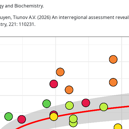
gy and Biochemistry.
guyen, Tiunov A.V. (2026) An interregional assessment revea
try, 221: 110231.