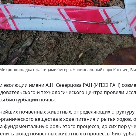
 Микроплощадка с частицами бисера. Национальный парк Каттьен, Вь
и эволюции имени А.Н. Северцова РАН (ИПЭЭ РАН) совмес
едовательского и технологического центра провели ис
сы биотурбации почвы.
жнейших почвенных животных, определяющих структуру
рганического вещества в ходе питания и рытья ходов, 
 фундаментальную роль этого процесса, до сих пор уч
енить вклад почвенных животных в процессы биотурба