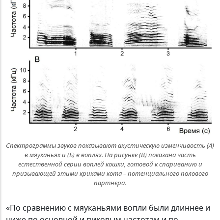
Спектрограммы звуков показывают акустическую изменчивость (А)
в мяуканьях и (Б) в воплях. На рисунке (В) показана часть
естественной серии воплей кошки, готовой к спариванию и
призывающей этими криками кота – потенциального полового
партнера.
«По сравнению с мяуканьями вопли были длиннее и
ниже по основной и пиковым частотам и по