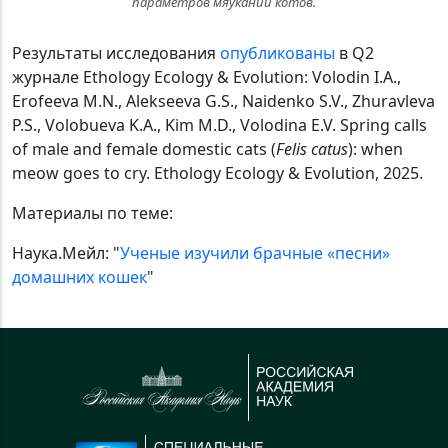
параметров мяуканий котов.
Результаты исследования
опубликованы
в Q2
журнале Ethology Ecology & Evolution: Volodin I.A.,
Erofeeva M.N., Alekseeva G.S., Naidenko S.V., Zhuravleva
P.S., Volobueva K.A., Kim M.D., Volodina E.V. Spring calls
of male and female domestic cats (
Felis catus
): when
meow goes to cry. Ethology Ecology & Evolution, 2025.
Материалы по теме:
Наука.Мейл: "
Ученые изучили брачные «песни»
домашних кошек
"