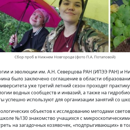
Сбор проб в Нижнем Новгороде (фото П.А. Потаповой)
логии и эволюции им. А.Н. Северцова РАН (ИПЭЭ РАН) и
нина было заключено соглашение в области образования
иверситета уже третий летний сезон проходят практик
огии водных сообществ и инвазий, а также на гидробио
ты успешно используют для организации занятий со шк
 биологических объектов к исследованию методами свет
 школе №130 знакомство учащихся с микроскопически
треть на загадочных козявочек, «подпрыгивающих» в то