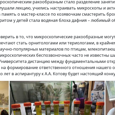
роскопическим ракообразным стало разделение занятие
лушали лекцию, учились настраивать микроскопы и акти
 память о мастер-классе по козявочкам смастерить бр
ритом у детей стала водяная блоха дафния – любимый о
верить в то, что микроскопические ракообразные могут
ечтают стать орнитологами или териологами, в крайнем
аучно-популярных материалов по птицам, млекопитающ
микроскопических беспозвоночных часто не известны ш
Университета дистанцию между фундаментальными откр
у на формирование ответственного отношения нашего о
о лет в аспирантуру к А.А. Котову будет настоящий кон