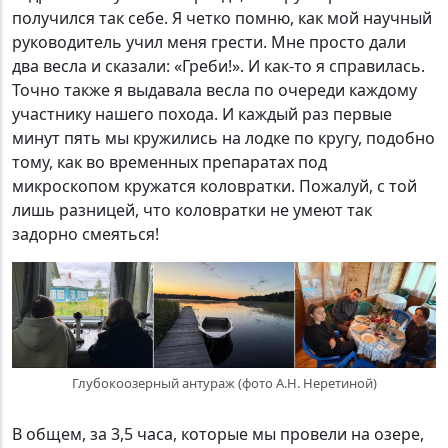
получился так себе. Я четко помню, как мой научный
руководитель учил меня грести. Мне просто дали
два весла и сказали: «Греби!». И как-то я справилась.
Точно также я выдавала весла по очереди каждому
участнику нашего похода. И каждый раз первые
минут пять мы кружились на лодке по кругу, подобно
тому, как во временных препаратах под
микроскопом кружатся коловратки. Пожалуй, с той
лишь разницей, что коловратки не умеют так
задорно смеяться!
Глубокоозерный антураж (фото А.Н. Неретиной)
В общем, за 3,5 часа, которые мы провели на озере,