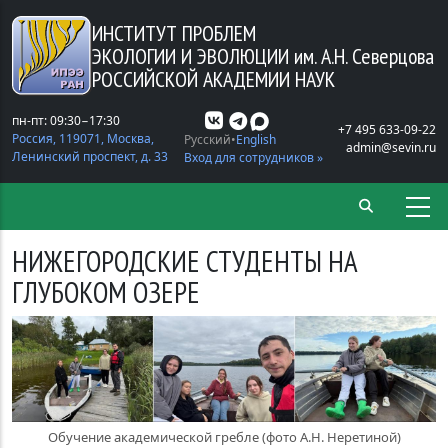
Перейти к основному содержанию
ИНСТИТУТ ПРОБЛЕМ
ЭКОЛОГИИ И ЭВОЛЮЦИИ
им. А.Н. Северцова
РОССИЙСКОЙ АКАДЕМИИ НАУК
пн-пт: 09:30−17:30
+7 495 633-09-22
Россия, 119071, Москва,
Русский
English
admin@sevin.ru
Ленинский проспект, д. 33
Вход для сотрудников »
НИЖЕГОРОДСКИЕ СТУДЕНТЫ НА
ГЛУБОКОМ ОЗЕРЕ
Обучение академической гребле (фото А.Н. Неретиной)