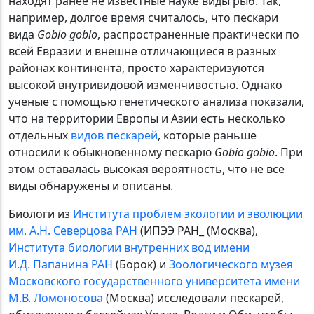
находят ранее не известные науке виды рыб. Так,
например, долгое время считалось, что пескари
вида
Gobio gobio
, распространенные практически по
всей Евразии и внешне отличающиеся в разных
районах континента, просто характеризуются
высокой внутривидовой изменчивостью. Однако
ученые с помощью генетического анализа показали,
что на территории Европы и Азии есть несколько
отдельных
видов
пескарей
, которые раньше
относили к обыкновенному пескарю
Gobio gobio
. При
этом оставалась высокая вероятность, что не все
виды обнаружены и описаны.
Биологи из
Института проблем экологии и эволюции
им. А.Н. Северцова РАН
(ИПЭЭ РАН_ (Москва),
Института биологии внутренних вод имени
И.Д. Папанина РАН
(Борок) и
Зоологического музея
Московского государственного университета имени
М.В. Ломоносова
(Москва) исследовали пескарей,