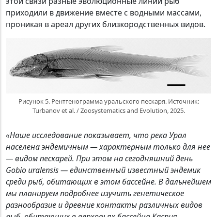
этой связи разные эволюционные линии рыб
приходили в движение вместе с водными массами,
проникая в ареал других близкородственных видов.
Рисунок 5. Рентгенограмма уральского пескаря. Источник:
Turbanov et al. / Zoosystematics and Evolution, 2025.
«Наше исследование показывает, что река Урал
населена эндемичным — характерным только для нее
— видом пескарей. При этом на сегодняшний день
Gobio uralensis — единственный известный эндемик
среди рыб, обитающих в этом бассейне. В дальнейшем
мы планируем подробнее изучить генетическое
разнообразие и древние контакты различных видов
рыб, обитающих в верховьях бассейна Каспия,