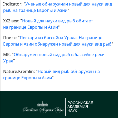
Indicator: "
Ученые обнаружили новый для науки вид
рыб на границе Европы и Азии
"
XX2 век: "
Новый для науки вид рыб обитает
на границе Европы и Азии
"
Поиск: "
Пескари из бассейна Урала. На границе
Европы и Азии обнаружен новый для науки вид рыб
"
МК: "
Обнаружен новый вид рыб в бассейне реки
Урал
"
Nature.Kremlin: "
Новый вид рыб обнаружен на
границе Европы и Азии
"