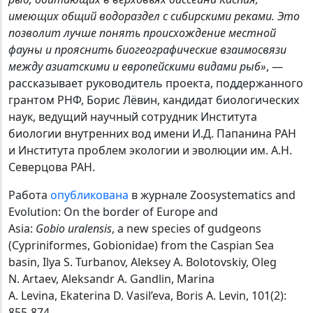
имеющих общий водораздел с сибирскими реками. Это
позволит лучше понять происхождение местной
фауны и прояснить биогеографические взаимосвязи
между азиатскими и европейскими видами рыб»
, —
рассказывает руководитель проекта, поддержанного
грантом РНФ, Борис Лёвин, кандидат биологических
наук, ведущий научный сотрудник Института
биологии внутренних вод имени И.Д. Папанина РАН
и Института проблем экологии и эволюции им. А.Н.
Северцова РАН.
Работа
опубликована
в журнале Zoosystematics and
Evolution: On the border of Europe and
Asia:
Gobio
uralensis
, a new species of gudgeons
(Cypriniformes, Gobionidae) from the Caspian Sea
basin, Ilya S. Turbanov, Aleksey A. Bolotovskiy, Oleg
N. Artaev, Aleksandr A. Gandlin, Marina
A. Levina, Ekaterina D. Vasil’eva, Boris A. Levin, 101(2):
855-874.