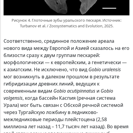
Рисунок 4. Глоточные зубы уральского пескаря. Источник:
Turbanov et al. / Zoosystematics and Evolution, 2025.
Соответственно, срединное положение ареала
нового вида между Европой и Азией сказалось на его
близости сразу к двум группам пескарей:
морфологически — к европейским, а генетически —
к азиатским. Не исключено, что вид
Gobio uralensis
мог возникнуть в далеком прошлом в результате
гибридизации древних линий, ведущих к
современным видам
Gobio acutipinnatus
и
Gobio
volgensis
, когда бассейн Каспия (речная система
Урала) мог быть связан с Обской речной системой
через Тургайскую ложбину в ледниково-
межледниковые периоды плейстоцена (2,58
миллиона лет назад – 11,7 тысяч лет назад). Во время