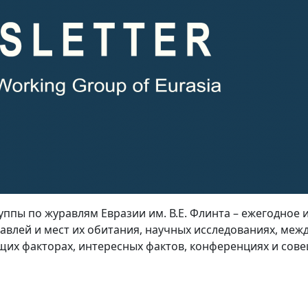
пы по журавлям Евразии им. В.Е. Флинта – ежегодное 
влей и мест их обитания, научных исследованиях, меж
щих факторах, интересных фактов, конференциях и сов