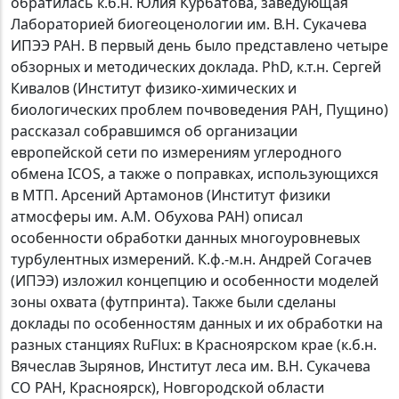
обратилась к.б.н. Юлия Курбатова, заведующая
Лабораторией биогеоценологии им. В.Н. Сукачева
ИПЭЭ РАН. В первый день было представлено четыре
обзорных и методических доклада. PhD, к.т.н. Сергей
Кивалов (Институт физико-химических и
биологических проблем почвоведения РАН, Пущино)
рассказал собравшимся об организации
европейской сети по измерениям углеродного
обмена ICOS, а также о поправках, использующихся
в МТП. Арсений Артамонов (Институт физики
атмосферы им. А.М. Обухова РАН) описал
особенности обработки данных многоуровневых
турбулентных измерений. К.ф.-м.н. Андрей Согачев
(ИПЭЭ) изложил концепцию и особенности моделей
зоны охвата (футпринта). Также были сделаны
доклады по особенностям данных и их обработки на
разных станциях RuFlux: в Красноярском крае (к.б.н.
Вячеслав Зырянов, Институт леса им. В.Н. Сукачева
СО РАН, Красноярск), Новгородской области