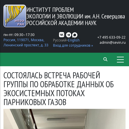
Перейти к основному содержанию
ИНСТИТУТ ПРОБЛЕМ
ЭКОЛОГИИ И ЭВОЛЮЦИИ
им. А.Н. Северцова
РОССИЙСКОЙ АКАДЕМИИ НАУК
пн-пт: 09:30−17:30
+7 495 633-09-22
Россия, 119071, Москва,
Русский
English
admin@sevin.ru
Ленинский проспект, д. 33
Вход для сотрудников »
СОСТОЯЛАСЬ ВСТРЕЧА РАБОЧЕЙ
ГРУППЫ ПО ОБРАБОТКЕ ДАННЫХ ОБ
ЭКОСИСТЕМНЫХ ПОТОКАХ
ПАРНИКОВЫХ ГАЗОВ