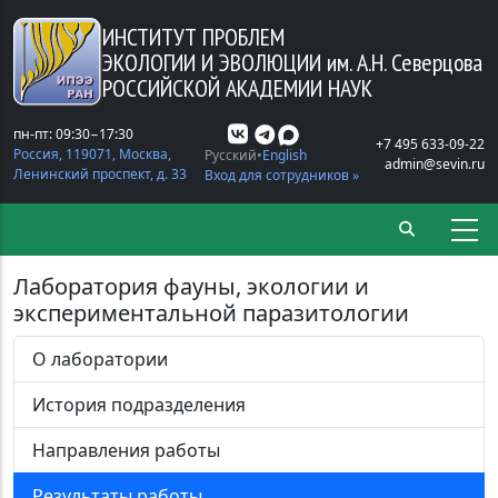
Перейти к основному содержанию
ИНСТИТУТ ПРОБЛЕМ
ЭКОЛОГИИ И ЭВОЛЮЦИИ
им. А.Н. Северцова
РОССИЙСКОЙ АКАДЕМИИ НАУК
пн-пт: 09:30−17:30
+7 495 633-09-22
Россия, 119071, Москва,
Русский
English
admin@sevin.ru
Ленинский проспект, д. 33
Вход для сотрудников »
Лаборатория фауны, экологии и
экспериментальной паразитологии
О лаборатории
История подразделения
Направления работы
Результаты работы